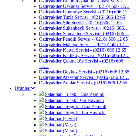
Öztiryakiler İstanbul Anadolu Yakası Servisi…
Öztiryakiler Üsküdar Servisi - (0216) 606 12…
Öztiryakiler Ümraniye Servisi - (0216) 606 12…
Öztiryakiler Tuzla Servisi - (0216) 606 12 65
Öztiryakiler Şile Servisi - (0216) 606 12 65
Öztiryakiler Sultanbeyli Servisi - (0216) 606…
Öztiryakiler Sancaktepe Servisi - (0216) 606…
Öztiryakiler Pendik Servisi - (0216) 606 12 65
Öztiryakiler Maltepe Servisi - (0216) 606 12…
Öztiryakiler Kartal Servisi - (0216) 606 12 65
Öztiryakiler Kadıköy Servisi - (0216) 606 12…
Öztiryakiler Çekmeköy Servisi - (0216) 606
12…
Öztiryakiler Beykoz Servisi - (0216) 606 12 65
Öztiryakiler Ataşehir Servisi - (0216) 606 12…
Öztiryakiler Adalar Servisi - (0216) 606 12 65
Ürünler
Saladbar - Sıcak - Düz Zeminli
Saladbar - Sıcak - Gn Havuzlu
Saladbar - Soğuk - Düz Zeminli
Saladbar - Soğuk - Gn Havuzlu
Saladbar (Ceviz)
Saladbar (Meşe)
Saladbar (Maun)