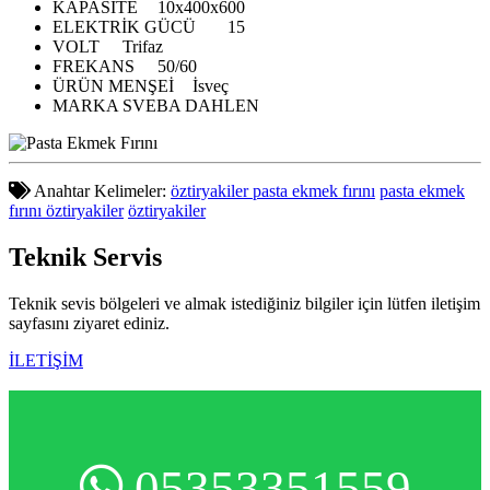
KAPASİTE
10x400x600
ELEKTRİK GÜCÜ
15
VOLT
Trifaz
FREKANS
50/60
ÜRÜN MENŞEİ
İsveç
MARKA
SVEBA DAHLEN
Anahtar Kelimeler:
öztiryakiler pasta ekmek fırını
pasta ekmek
fırını öztiryakiler
öztiryakiler
Teknik
Servis
Teknik sevis bölgeleri ve almak istediğiniz bilgiler için lütfen iletişim
sayfasını ziyaret ediniz.
İLETİŞİM
05353351559