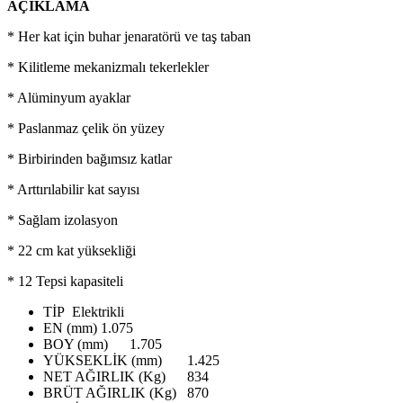
AÇIKLAMA
* Her kat için buhar jenaratörü ve taş taban
* Kilitleme mekanizmalı tekerlekler
* Alüminyum ayaklar
* Paslanmaz çelik ön yüzey
* Birbirinden bağımsız katlar
* Arttırılabilir kat sayısı
* Sağlam izolasyon
* 22 cm kat yüksekliği
* 12 Tepsi kapasiteli
TİP
Elektrikli
EN (mm)
1.075
BOY (mm)
1.705
YÜKSEKLİK (mm)
1.425
NET AĞIRLIK (Kg)
834
BRÜT AĞIRLIK (Kg)
870