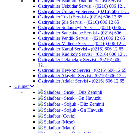
Öztiryakiler İstanbul Anadolu Yakası Servisi…
Öztiryakiler Üsküdar Servisi - (0216) 606 12…
Öztiryakiler Ümraniye Servisi - (0216) 606 12…
Öztiryakiler Tuzla Servisi - (0216) 606 12 65
Öztiryakiler Şile Servisi - (0216) 606 12 65
Öztiryakiler Sultanbeyli Servisi - (0216) 606…
Öztiryakiler Sancaktepe Servisi - (0216) 606…
Öztiryakiler Pendik Servisi - (0216) 606 12 65
Öztiryakiler Maltepe Servisi - (0216) 606 12…
Öztiryakiler Kartal Servisi - (0216) 606 12 65
Öztiryakiler Kadıköy Servisi - (0216) 606 12…
Öztiryakiler Çekmeköy Servisi - (0216) 606
12…
Öztiryakiler Beykoz Servisi - (0216) 606 12 65
Öztiryakiler Ataşehir Servisi - (0216) 606 12…
Öztiryakiler Adalar Servisi - (0216) 606 12 65
Ürünler
Saladbar - Sıcak - Düz Zeminli
Saladbar - Sıcak - Gn Havuzlu
Saladbar - Soğuk - Düz Zeminli
Saladbar - Soğuk - Gn Havuzlu
Saladbar (Ceviz)
Saladbar (Meşe)
Saladbar (Maun)