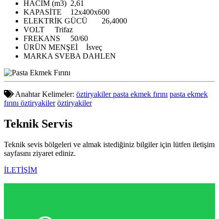
HACİM (m3)
2,61
KAPASİTE
12x400x600
ELEKTRİK GÜCÜ
26,4000
VOLT
Trifaz
FREKANS
50/60
ÜRÜN MENŞEİ
İsveç
MARKA
SVEBA DAHLEN
Anahtar Kelimeler:
öztiryakiler pasta ekmek fırını
pasta ekmek
fırını öztiryakiler
öztiryakiler
Teknik
Servis
Teknik sevis bölgeleri ve almak istediğiniz bilgiler için lütfen iletişim
sayfasını ziyaret ediniz.
İLETİŞİM