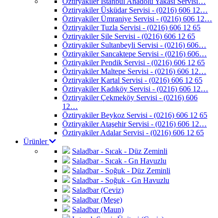
Öztiryakiler İstanbul Anadolu Yakası Servisi…
Öztiryakiler Üsküdar Servisi - (0216) 606 12…
Öztiryakiler Ümraniye Servisi - (0216) 606 12…
Öztiryakiler Tuzla Servisi - (0216) 606 12 65
Öztiryakiler Şile Servisi - (0216) 606 12 65
Öztiryakiler Sultanbeyli Servisi - (0216) 606…
Öztiryakiler Sancaktepe Servisi - (0216) 606…
Öztiryakiler Pendik Servisi - (0216) 606 12 65
Öztiryakiler Maltepe Servisi - (0216) 606 12…
Öztiryakiler Kartal Servisi - (0216) 606 12 65
Öztiryakiler Kadıköy Servisi - (0216) 606 12…
Öztiryakiler Çekmeköy Servisi - (0216) 606
12…
Öztiryakiler Beykoz Servisi - (0216) 606 12 65
Öztiryakiler Ataşehir Servisi - (0216) 606 12…
Öztiryakiler Adalar Servisi - (0216) 606 12 65
Ürünler
Saladbar - Sıcak - Düz Zeminli
Saladbar - Sıcak - Gn Havuzlu
Saladbar - Soğuk - Düz Zeminli
Saladbar - Soğuk - Gn Havuzlu
Saladbar (Ceviz)
Saladbar (Meşe)
Saladbar (Maun)