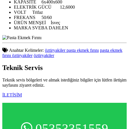
KAPASİTE
6x400x600
ELEKTRİK GÜCÜ
12,6000
VOLT
Trifaz
FREKANS
50/60
ÜRÜN MENŞEİ
İsveç
MARKA
SVEBA DAHLEN
Anahtar Kelimeler:
öztiryakiler pasta ekmek fırını
pasta ekmek
fırını öztiryakiler
öztiryakiler
Teknik
Servis
Teknik sevis bölgeleri ve almak istediğiniz bilgiler için lütfen iletişim
sayfasını ziyaret ediniz.
İLETİŞİM
05353351559