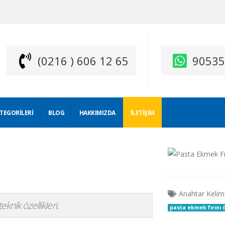
(0216 ) 606 12 65
9053
ATEGORILERI
BLOG
HAKKIMIZDA
İLETIŞIM
Anahtar Kelim
eknik özellikleri.
pasta ekmek fırını ö