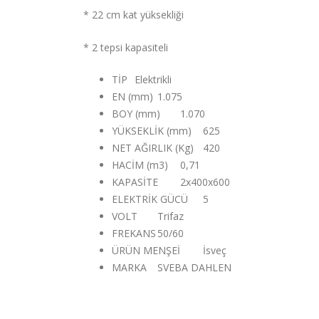
* 22 cm kat yüksekliği
* 2 tepsi kapasiteli
TİP
Elektrikli
EN (mm)
1.075
BOY (mm)
1.070
YÜKSEKLİK (mm)
625
NET AĞIRLIK (Kg)
420
HACİM (m3)
0,71
KAPASİTE
2x400x600
ELEKTRİK GÜCÜ
5
VOLT
Trifaz
FREKANS
50/60
ÜRÜN MENŞEİ
İsveç
MARKA
SVEBA DAHLEN