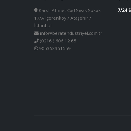
Karslı Ahmet Cad Sivas Sokak
7/24 S
17/A İçerenköy / Ataşehir /
İstanbul
info@beratendustriyel.com.tr
(0216 ) 606 12 65
905353351559