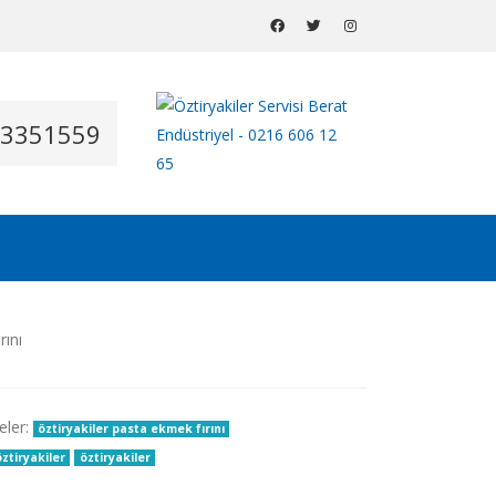
53351559
eler:
öztiryakiler pasta ekmek fırını
ztiryakiler
öztiryakiler