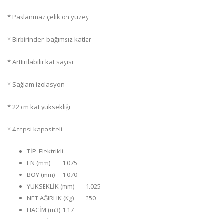
* Paslanmaz çelik ön yüzey
* Birbirinden bağımsız katlar
* Arttırılabilir kat sayısı
* Sağlam izolasyon
* 22 cm kat yüksekliği
* 4 tepsi kapasiteli
TİP
Elektrikli
EN (mm)
1.075
BOY (mm)
1.070
YÜKSEKLİK (mm)
1.025
NET AĞIRLIK (Kg)
350
HACİM (m3)
1,17