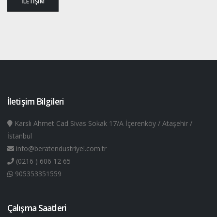
İLETİŞİM
İletişim Bilgileri
Karslı Ahmet Cad Sivas Sokak 17/A İçerenköy / Ataşehir /
İstanbul
info@beratendustriyel.com.tr
(0216 ) 606 12 65
905353351559
Çalışma Saatleri