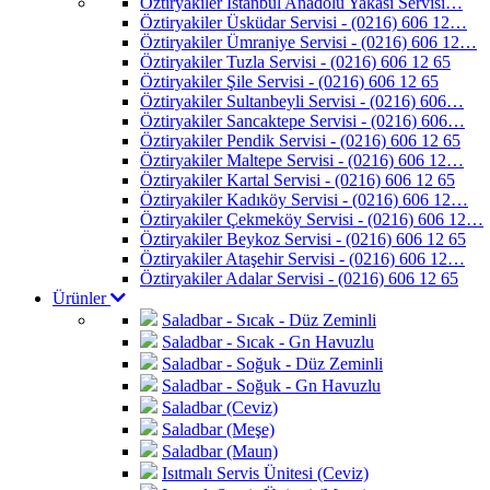
Öztiryakiler İstanbul Anadolu Yakası Servisi…
Öztiryakiler Üsküdar Servisi - (0216) 606 12…
Öztiryakiler Ümraniye Servisi - (0216) 606 12…
Öztiryakiler Tuzla Servisi - (0216) 606 12 65
Öztiryakiler Şile Servisi - (0216) 606 12 65
Öztiryakiler Sultanbeyli Servisi - (0216) 606…
Öztiryakiler Sancaktepe Servisi - (0216) 606…
Öztiryakiler Pendik Servisi - (0216) 606 12 65
Öztiryakiler Maltepe Servisi - (0216) 606 12…
Öztiryakiler Kartal Servisi - (0216) 606 12 65
Öztiryakiler Kadıköy Servisi - (0216) 606 12…
Öztiryakiler Çekmeköy Servisi - (0216) 606 12…
Öztiryakiler Beykoz Servisi - (0216) 606 12 65
Öztiryakiler Ataşehir Servisi - (0216) 606 12…
Öztiryakiler Adalar Servisi - (0216) 606 12 65
Ürünler
Saladbar - Sıcak - Düz Zeminli
Saladbar - Sıcak - Gn Havuzlu
Saladbar - Soğuk - Düz Zeminli
Saladbar - Soğuk - Gn Havuzlu
Saladbar (Ceviz)
Saladbar (Meşe)
Saladbar (Maun)
Isıtmalı Servis Ünitesi (Ceviz)