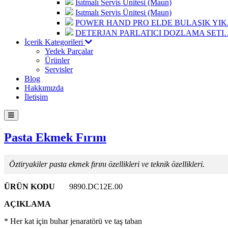
Isıtmalı Servis Ünitesi (Maun)
Isıtmalı Servis Ünitesi (Maun)
POWER HAND PRO ELDE BULAŞIK Y
DETERJAN PARLATICI DOZLAMA SETI
İçerik Kategorileri
Yedek Parçalar
Ürünler
Servisler
Blog
Hakkımızda
İletişim
Pasta Ekmek Fırını
Öztiryakiler pasta ekmek fırını özellikleri ve teknik özellikleri.
ÜRÜN KODU
9890.DC12E.00
AÇIKLAMA
* Her kat için buhar jenaratörü ve taş taban