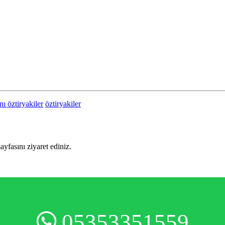
nı öztiryakiler
öztiryakiler
sayfasını ziyaret ediniz.
05353351559