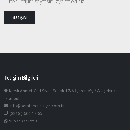
lütfen iletişim sayfasını ziyaret ediniz.
İLETİŞİM
İletişim Bilgileri
Karslı Ahmet Cad Sivas Sokak 17/A İçerenköy / Ataşehir /
İstanbul
info@beratendustriyel.com.tr
(0216 ) 606 12 65
905353351559