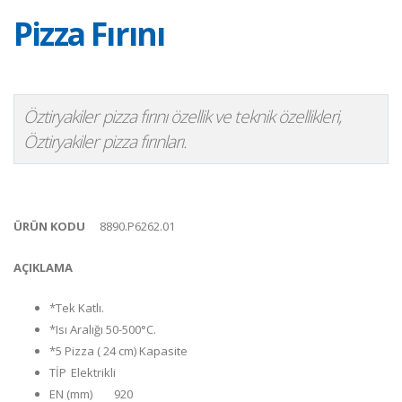
Pizza Fırını
Öztiryakiler pizza fırını özellik ve teknik özellikleri,
Öztiryakiler pizza fırınları.
ÜRÜN KODU
8890.P6262.01
AÇIKLAMA
*Tek Katlı.
*Isı Aralığı 50-500°C.
*5 Pizza ( 24 cm) Kapasite
TİP
Elektrikli
EN (mm)
920