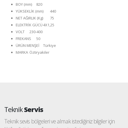
BOY (mm)
820
YÜKSEKLİK (mm)
440
NET AĞIRLIK (Kg)
75
ELEKTRİK GÜCÜ
4X1,25
VOLT
230-400
FREKANS
50
ÜRÜN MENŞEİ
Türkiye
MARKA
Öztiryakiler
Teknik
Servis
Teknik sevis bölgeleri ve almak istediğiniz bilgiler için