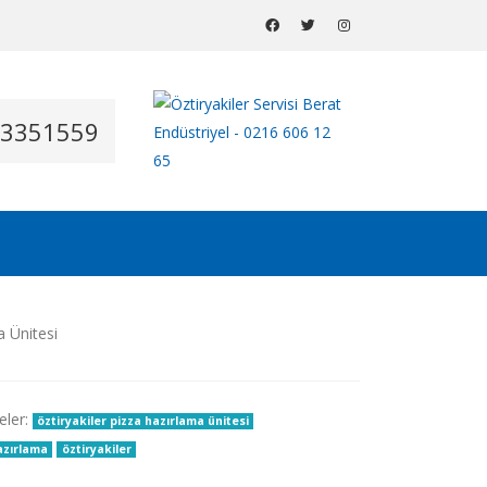
53351559
eler:
öztiryakiler pizza hazırlama ünitesi
hazırlama
öztiryakiler