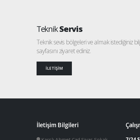
Teknik
Servis
Teknik sevis bölgeleri ve almak istediğiniz bilgi
sayfasını ziyaret ediniz.
İLETİŞİM
İletişim Bilgileri
Çalış
Karslı Ahmet Cad Sivas Sokak
7/24 S