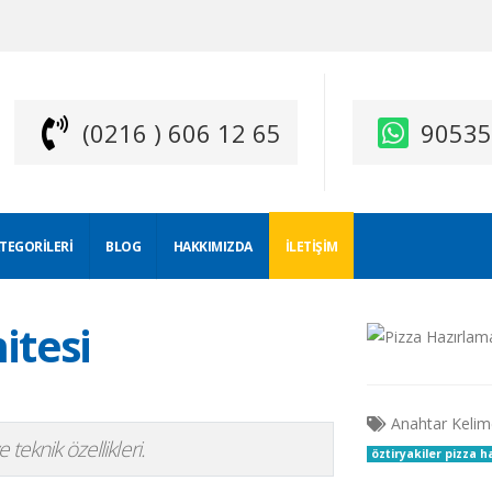
(0216 ) 606 12 65
9053
ATEGORILERI
BLOG
HAKKIMIZDA
İLETIŞIM
itesi
Anahtar Kelim
 teknik özellikleri.
öztiryakiler pizza 