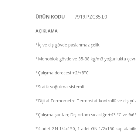
ÜRÜN KODU
7919.PZC35.L0
AÇIKLAMA
*İç ve dış gövde paslanmaz çelik.
*Monoblok gövde ve 35-38 kg/m3 yoğunlukta çevre 
*Çalışma derecesi +2/+8°C.
*Statik soğutma sistemli.
*Dijital Termometre Termostat kontrollü ve dış yüze
*Çalışma şartları; Dış ortam sıcaklığı: +43 °C ve %6
*4 adet GN 1/4x150, 1 adet GN 1/2x150 kap alabilir