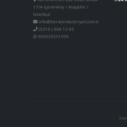
17/A İçerenköy / Ataşehir /
İstanbul
info@beratendustriyel.com.tr
(0216 ) 606 12 65
905353351559
Öztir