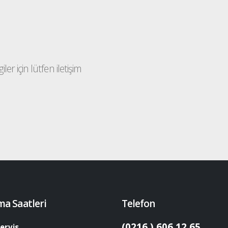
ler için lütfen iletişim
ma Saatleri
Telefon
(0216 ) 606 12 65
ervis