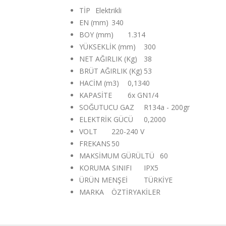
TİP
Elektrikli
EN (mm)
340
BOY (mm)
1.314
YÜKSEKLİK (mm)
300
NET AĞIRLIK (Kg)
38
BRÜT AĞIRLIK (Kg)
53
HACİM (m3)
0,1340
KAPASİTE
6x GN1/4
SOĞUTUCU GAZ
R134a - 200gr
ELEKTRİK GÜCÜ
0,2000
VOLT
220-240 V
FREKANS
50
MAKSİMUM GÜRÜLTÜ
60
KORUMA SINIFI
IPX5
ÜRÜN MENŞEİ
TÜRKİYE
MARKA
ÖZTİRYAKİLER