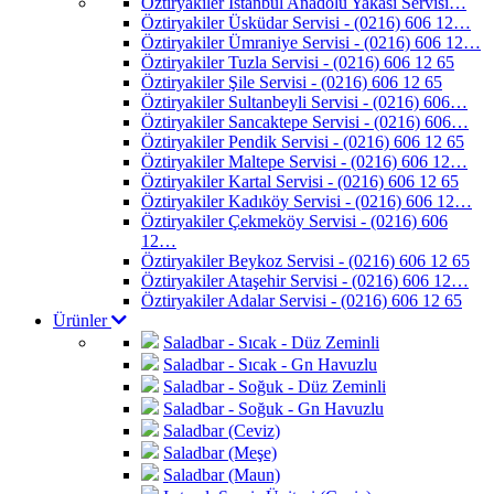
Öztiryakiler İstanbul Anadolu Yakası Servisi…
Öztiryakiler Üsküdar Servisi - (0216) 606 12…
Öztiryakiler Ümraniye Servisi - (0216) 606 12…
Öztiryakiler Tuzla Servisi - (0216) 606 12 65
Öztiryakiler Şile Servisi - (0216) 606 12 65
Öztiryakiler Sultanbeyli Servisi - (0216) 606…
Öztiryakiler Sancaktepe Servisi - (0216) 606…
Öztiryakiler Pendik Servisi - (0216) 606 12 65
Öztiryakiler Maltepe Servisi - (0216) 606 12…
Öztiryakiler Kartal Servisi - (0216) 606 12 65
Öztiryakiler Kadıköy Servisi - (0216) 606 12…
Öztiryakiler Çekmeköy Servisi - (0216) 606
12…
Öztiryakiler Beykoz Servisi - (0216) 606 12 65
Öztiryakiler Ataşehir Servisi - (0216) 606 12…
Öztiryakiler Adalar Servisi - (0216) 606 12 65
Ürünler
Saladbar - Sıcak - Düz Zeminli
Saladbar - Sıcak - Gn Havuzlu
Saladbar - Soğuk - Düz Zeminli
Saladbar - Soğuk - Gn Havuzlu
Saladbar (Ceviz)
Saladbar (Meşe)
Saladbar (Maun)