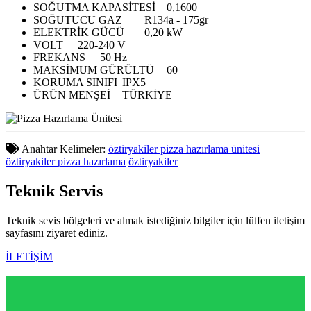
SOĞUTMA KAPASİTESİ
0,1600
SOĞUTUCU GAZ
R134a - 175gr
ELEKTRİK GÜCÜ
0,20 kW
VOLT
220-240 V
FREKANS
50 Hz
MAKSİMUM GÜRÜLTÜ
60
KORUMA SINIFI
IPX5
ÜRÜN MENŞEİ
TÜRKİYE
Anahtar Kelimeler:
öztiryakiler pizza hazırlama ünitesi
öztiryakiler pizza hazırlama
öztiryakiler
Teknik
Servis
Teknik sevis bölgeleri ve almak istediğiniz bilgiler için lütfen iletişim
sayfasını ziyaret ediniz.
İLETİŞİM