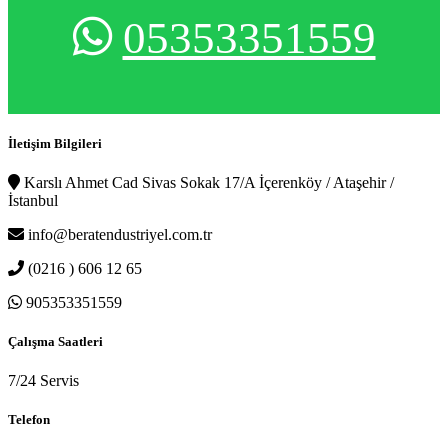
05353351559
İletişim Bilgileri
Karslı Ahmet Cad Sivas Sokak 17/A İçerenköy / Ataşehir /
İstanbul
info@beratendustriyel.com.tr
(0216 ) 606 12 65
905353351559
Çalışma Saatleri
7/24 Servis
Telefon