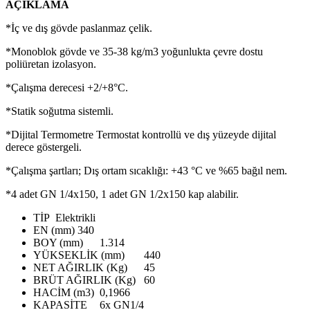
AÇIKLAMA
*İç ve dış gövde paslanmaz çelik.
*Monoblok gövde ve 35-38 kg/m3 yoğunlukta çevre dostu
poliüretan izolasyon.
*Çalışma derecesi +2/+8°C.
*Statik soğutma sistemli.
*Dijital Termometre Termostat kontrollü ve dış yüzeyde dijital
derece göstergeli.
*Çalışma şartları; Dış ortam sıcaklığı: +43 °C ve %65 bağıl nem.
*4 adet GN 1/4x150, 1 adet GN 1/2x150 kap alabilir.
TİP
Elektrikli
EN (mm)
340
BOY (mm)
1.314
YÜKSEKLİK (mm)
440
NET AĞIRLIK (Kg)
45
BRÜT AĞIRLIK (Kg)
60
HACİM (m3)
0,1966
KAPASİTE
6x GN1/4