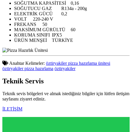
SOĞUTMA KAPASİTESİ
0,16
SOĞUTUCU GAZ
R134a - 200g
ELEKTRİK GÜCÜ
0,2
VOLT
220-240 V
FREKANS
50
MAKSİMUM GÜRÜLTÜ
60
KORUMA SINIFI
IPX5
ÜRÜN MENŞEİ
TÜRKİYE
Anahtar Kelimeler:
öztiryakiler pizza hazırlama ünitesi
öztiryakiler pizza hazırlama
öztiryakiler
Teknik
Servis
Teknik sevis bölgeleri ve almak istediğiniz bilgiler için lütfen iletişim
sayfasını ziyaret ediniz.
İLETİŞİM