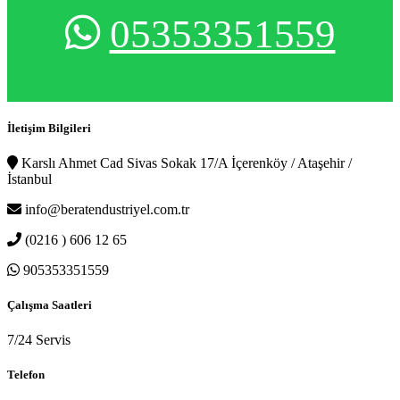
05353351559
İletişim Bilgileri
Karslı Ahmet Cad Sivas Sokak 17/A İçerenköy / Ataşehir /
İstanbul
info@beratendustriyel.com.tr
(0216 ) 606 12 65
905353351559
Çalışma Saatleri
7/24 Servis
Telefon