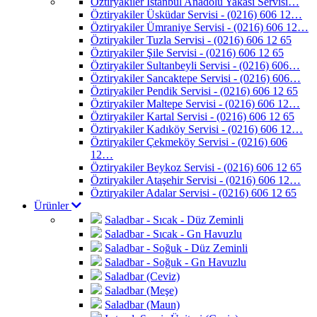
Öztiryakiler İstanbul Anadolu Yakası Servisi…
Öztiryakiler Üsküdar Servisi - (0216) 606 12…
Öztiryakiler Ümraniye Servisi - (0216) 606 12…
Öztiryakiler Tuzla Servisi - (0216) 606 12 65
Öztiryakiler Şile Servisi - (0216) 606 12 65
Öztiryakiler Sultanbeyli Servisi - (0216) 606…
Öztiryakiler Sancaktepe Servisi - (0216) 606…
Öztiryakiler Pendik Servisi - (0216) 606 12 65
Öztiryakiler Maltepe Servisi - (0216) 606 12…
Öztiryakiler Kartal Servisi - (0216) 606 12 65
Öztiryakiler Kadıköy Servisi - (0216) 606 12…
Öztiryakiler Çekmeköy Servisi - (0216) 606
12…
Öztiryakiler Beykoz Servisi - (0216) 606 12 65
Öztiryakiler Ataşehir Servisi - (0216) 606 12…
Öztiryakiler Adalar Servisi - (0216) 606 12 65
Ürünler
Saladbar - Sıcak - Düz Zeminli
Saladbar - Sıcak - Gn Havuzlu
Saladbar - Soğuk - Düz Zeminli
Saladbar - Soğuk - Gn Havuzlu
Saladbar (Ceviz)
Saladbar (Meşe)
Saladbar (Maun)