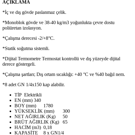
AÇIKLAMA
*İç ve dış gövde paslanmaz çelik.
*Monoblok gövde ve 38-40 kg/m3 yoğunlukta çevre dostu
poliüretan izolasyon.
*Çalışma derecesi -2/+8°C.
*Statik soğutma sistemli.
*Dijital Termometre Termostat kontrollü ve dış yüzeyde dijital
derece göstergeli.
*Çalışma şartları; Dış ortam sıcaklığı: +40 °C ve %40 bağıl nem.
*8 adet GN 1/4x150 kap alabilir.
TİP
Elektrikli
EN (mm)
340
BOY (mm)
1780
YÜKSEKLİK (mm)
300
NET AĞIRLIK (Kg)
50
BRÜT AĞIRLIK (Kg)
65
HACİM (m3)
0,18
KAPASİTE
8 x GN1/4