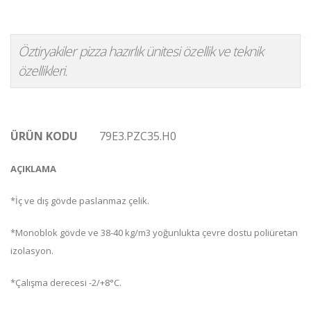
Öztiryakiler pizza hazırlık ünitesi özellik ve teknik
özellikleri.
ÜRÜN KODU
79E3.PZC35.H0
AÇIKLAMA
*İç ve dış gövde paslanmaz çelik.
*Monoblok gövde ve 38-40 kg/m3 yoğunlukta çevre dostu poliüretan
izolasyon.
*Çalışma derecesi -2/+8°C.