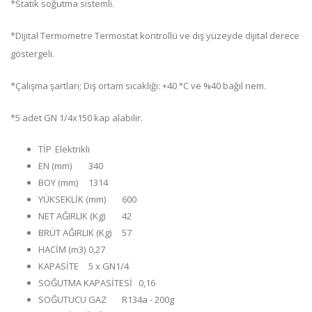
*Statik soğutma sistemli.
*Dijital Termometre Termostat kontrollü ve dış yüzeyde dijital derece
göstergeli.
*Çalışma şartları; Dış ortam sıcaklığı: +40 °C ve %40 bağıl nem.
*5 adet GN 1/4x150 kap alabilir.
TİP
Elektrikli
EN (mm)
340
BOY (mm)
1314
YÜKSEKLİK (mm)
600
NET AĞIRLIK (Kg)
42
BRÜT AĞIRLIK (Kg)
57
HACİM (m3)
0,27
KAPASİTE
5 x GN1/4
SOĞUTMA KAPASİTESİ
0,16
SOĞUTUCU GAZ
R134a - 200g