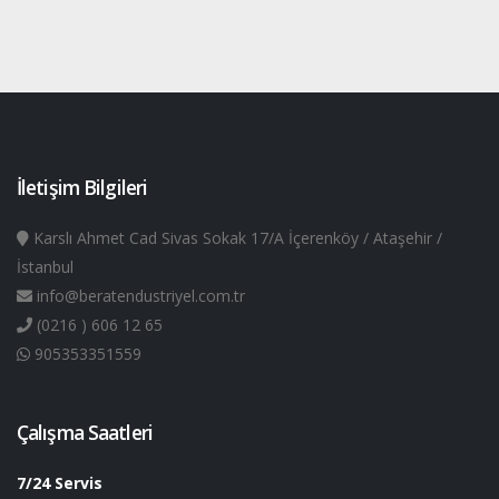
İletişim Bilgileri
Karslı Ahmet Cad Sivas Sokak 17/A İçerenköy / Ataşehir /
İstanbul
info@beratendustriyel.com.tr
(0216 ) 606 12 65
905353351559
Çalışma Saatleri
7/24 Servis