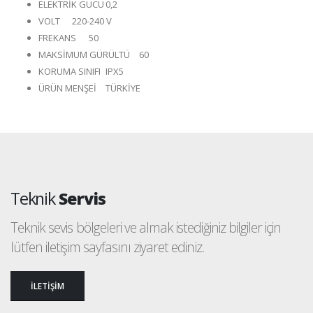
ELEKTRİK GÜCÜ
0,2
VOLT
220-240 V
FREKANS
50
MAKSİMUM GÜRÜLTÜ
60
KORUMA SINIFI
IPX5
ÜRÜN MENŞEİ
TÜRKİYE
Teknik
Servis
Teknik sevis bölgeleri ve almak istediğiniz bilgiler için
lütfen iletişim sayfasını ziyaret ediniz.
İLETİŞİM