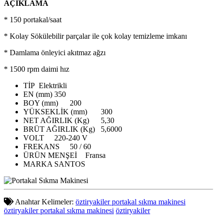
AÇIKLAMA
* 150 portakal/saat
* Kolay Sökülebilir parçalar ile çok kolay temizleme imkanı
* Damlama önleyici akıtmaz ağzı
* 1500 rpm daimi hız
TİP
Elektrikli
EN (mm)
350
BOY (mm)
200
YÜKSEKLİK (mm)
300
NET AĞIRLIK (Kg)
5,30
BRÜT AĞIRLIK (Kg)
5,6000
VOLT
220-240 V
FREKANS
50 / 60
ÜRÜN MENŞEİ
Fransa
MARKA
SANTOS
Anahtar Kelimeler:
öztiryakiler portakal sıkma makinesi
öztiryakiler portakal sıkma makinesi
öztiryakiler