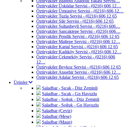
Öztiryakiler İstanbul Anadolu Yakası Servisi…
Öztiryakiler Üsküdar Servisi - (0216) 606 12…
Öztiryakiler Ümraniye Servisi - (0216) 606 12…
Öztiryakiler Tuzla Servisi - (0216) 606 12 65
Öztiryakiler Şile Servisi - (0216) 606 12 65
Öztiryakiler Sultanbeyli Servisi - (0216) 606…
Öztiryakiler Sancaktepe Servisi - (0216) 606…
Öztiryakiler Pendik Servisi - (0216) 606 12 65
Öztiryakiler Maltepe Servisi - (0216) 606 12…
Öztiryakiler Kartal Servisi - (0216) 606 12 65
Öztiryakiler Kadıköy Servisi - (0216) 606 12…
Öztiryakiler Çekmeköy Servisi - (0216) 606
12…
Öztiryakiler Beykoz Servisi - (0216) 606 12 65
Öztiryakiler Ataşehir Servisi - (0216) 606 12…
Öztiryakiler Adalar Servisi - (0216) 606 12 65
Ürünler
Saladbar - Sıcak - Düz Zeminli
Saladbar - Sıcak - Gn Havuzlu
Saladbar - Soğuk - Düz Zeminli
Saladbar - Soğuk - Gn Havuzlu
Saladbar (Ceviz)
Saladbar (Meşe)
Saladbar (Maun)