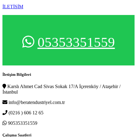
İLETİŞİM
05353351559
İletişim Bilgileri
Karslı Ahmet Cad Sivas Sokak 17/A İçerenköy / Ataşehir /
İstanbul
info@beratendustriyel.com.tr
(0216 ) 606 12 65
905353351559
Çalışma Saatleri