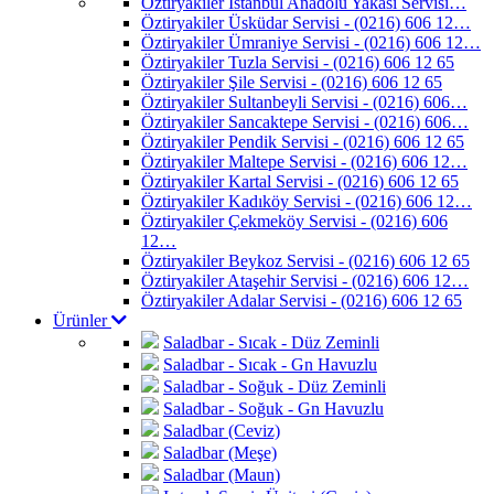
Öztiryakiler İstanbul Anadolu Yakası Servisi…
Öztiryakiler Üsküdar Servisi - (0216) 606 12…
Öztiryakiler Ümraniye Servisi - (0216) 606 12…
Öztiryakiler Tuzla Servisi - (0216) 606 12 65
Öztiryakiler Şile Servisi - (0216) 606 12 65
Öztiryakiler Sultanbeyli Servisi - (0216) 606…
Öztiryakiler Sancaktepe Servisi - (0216) 606…
Öztiryakiler Pendik Servisi - (0216) 606 12 65
Öztiryakiler Maltepe Servisi - (0216) 606 12…
Öztiryakiler Kartal Servisi - (0216) 606 12 65
Öztiryakiler Kadıköy Servisi - (0216) 606 12…
Öztiryakiler Çekmeköy Servisi - (0216) 606
12…
Öztiryakiler Beykoz Servisi - (0216) 606 12 65
Öztiryakiler Ataşehir Servisi - (0216) 606 12…
Öztiryakiler Adalar Servisi - (0216) 606 12 65
Ürünler
Saladbar - Sıcak - Düz Zeminli
Saladbar - Sıcak - Gn Havuzlu
Saladbar - Soğuk - Düz Zeminli
Saladbar - Soğuk - Gn Havuzlu
Saladbar (Ceviz)
Saladbar (Meşe)
Saladbar (Maun)