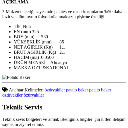
AÇIKLAMA
* Malzeme içeriği sayesinde patates ve mısır koçanlarını %50 daha
hızlı ve alüminyum folyo kullanmaksızın pişirme özelliği
TİP
Nötr
EN (mm)
325
BOY (mm)
530
YÜKSEKLİK (mm)
85
NET AĞIRLIK (Kg)
1,1
BRÜT AĞIRLIK (Kg)
2,1
HACİM (m3)
0,0500
ÜRÜN MENŞEİ
Almanya
MARKA
OZTI&RATIONAL
Anahtar Kelimeler:
öztiryakiler patato baker
patato baker
öztiryakiler
öztiryakiler
Teknik
Servis
Teknik sevis bölgeleri ve almak istediğiniz bilgiler için lütfen iletişim
sayfasını ziyaret ediniz.