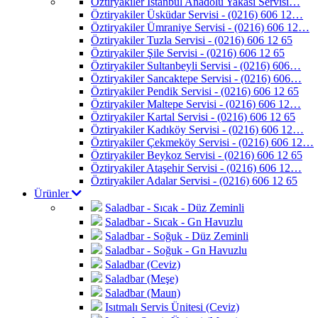
Öztiryakiler İstanbul Anadolu Yakası Servisi…
Öztiryakiler Üsküdar Servisi - (0216) 606 12…
Öztiryakiler Ümraniye Servisi - (0216) 606 12…
Öztiryakiler Tuzla Servisi - (0216) 606 12 65
Öztiryakiler Şile Servisi - (0216) 606 12 65
Öztiryakiler Sultanbeyli Servisi - (0216) 606…
Öztiryakiler Sancaktepe Servisi - (0216) 606…
Öztiryakiler Pendik Servisi - (0216) 606 12 65
Öztiryakiler Maltepe Servisi - (0216) 606 12…
Öztiryakiler Kartal Servisi - (0216) 606 12 65
Öztiryakiler Kadıköy Servisi - (0216) 606 12…
Öztiryakiler Çekmeköy Servisi - (0216) 606 12…
Öztiryakiler Beykoz Servisi - (0216) 606 12 65
Öztiryakiler Ataşehir Servisi - (0216) 606 12…
Öztiryakiler Adalar Servisi - (0216) 606 12 65
Ürünler
Saladbar - Sıcak - Düz Zeminli
Saladbar - Sıcak - Gn Havuzlu
Saladbar - Soğuk - Düz Zeminli
Saladbar - Soğuk - Gn Havuzlu
Saladbar (Ceviz)
Saladbar (Meşe)
Saladbar (Maun)
Isıtmalı Servis Ünitesi (Ceviz)