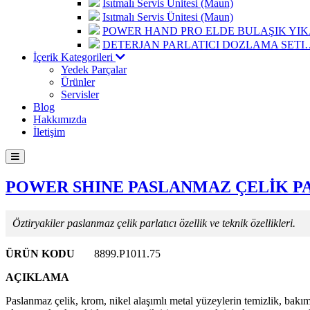
Isıtmalı Servis Ünitesi (Maun)
Isıtmalı Servis Ünitesi (Maun)
POWER HAND PRO ELDE BULAŞIK Y
DETERJAN PARLATICI DOZLAMA SETI
İçerik Kategorileri
Yedek Parçalar
Ürünler
Servisler
Blog
Hakkımızda
İletişim
POWER SHINE PASLANMAZ ÇELİK PAR
Öztiryakiler paslanmaz çelik parlatıcı özellik ve teknik özellikleri.
ÜRÜN KODU
8899.P1011.75
AÇIKLAMA
Paslanmaz çelik, krom, nikel alaşımlı metal yüzeylerin temizlik, bakı