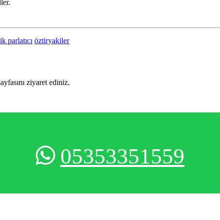
ler.
k parlatıcı
öztiryakiler
sayfasını ziyaret ediniz.
05353351559