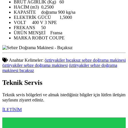
BRÜT AĞIRLIK (Kg)
60
HACİM (m3)
0,2500
KAPASİTE
doğrama 900 kg/sa
ELEKTRİK GÜCÜ
1,5000
VOLT
400 V 3 NPE
FREKANS
50
ÜRÜN MENŞEİ
Fransa
MARKA
ROBOT COUPE
Anahtar Kelimeler:
öztiryakiler bıçaksız sebze doğrama makinesi
öztiryakiler sebze doğrama makinesi
öztiryakiler sebze doğrama
makinesi bıçaksız
Teknik
Servis
Teknik sevis bölgeleri ve almak istediğiniz bilgiler için lütfen iletişim
sayfasını ziyaret ediniz.
İLETİŞİM