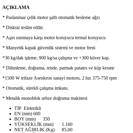
AÇIKLAMA
* Paslanmaz çelik motor şaftı otomatik besleme ağzı
* Disksiz teslim edilir.
* Aşırı ısınmaya karşı motor koruyucu termal koruyucu
* Manyetik kapak güvenlik sistemi ve motor freni
*30 kg/dak işleme, 900 kg/sa çalışma ve +300 küver kap.
* Dilimleme, doğrama, rende, parmak patates ve küp kesme
*1500 W trifaze Asenkron sanayi motoru, 2 hız 375-750 rpm
* Otomatik, sürekli çalışma imkanı.
* Metalik monoblok sebze doğrama makinesi
TİP
Elektrikli
EN (mm)
600
BOY (mm)
350
YÜKSEKLİK (mm)
1.160
NET AĞIRLIK (Kg)
85,00