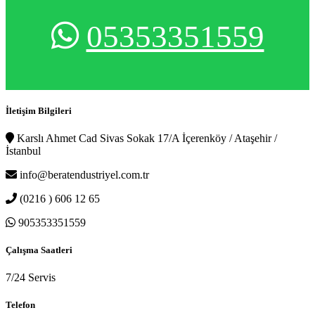
05353351559
İletişim Bilgileri
Karslı Ahmet Cad Sivas Sokak 17/A İçerenköy / Ataşehir /
İstanbul
info@beratendustriyel.com.tr
(0216 ) 606 12 65
905353351559
Çalışma Saatleri
7/24 Servis
Telefon