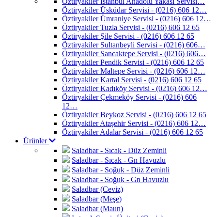
Öztiryakiler İstanbul Anadolu Yakası Servisi…
Öztiryakiler Üsküdar Servisi - (0216) 606 12…
Öztiryakiler Ümraniye Servisi - (0216) 606 12…
Öztiryakiler Tuzla Servisi - (0216) 606 12 65
Öztiryakiler Şile Servisi - (0216) 606 12 65
Öztiryakiler Sultanbeyli Servisi - (0216) 606…
Öztiryakiler Sancaktepe Servisi - (0216) 606…
Öztiryakiler Pendik Servisi - (0216) 606 12 65
Öztiryakiler Maltepe Servisi - (0216) 606 12…
Öztiryakiler Kartal Servisi - (0216) 606 12 65
Öztiryakiler Kadıköy Servisi - (0216) 606 12…
Öztiryakiler Çekmeköy Servisi - (0216) 606
12…
Öztiryakiler Beykoz Servisi - (0216) 606 12 65
Öztiryakiler Ataşehir Servisi - (0216) 606 12…
Öztiryakiler Adalar Servisi - (0216) 606 12 65
Ürünler
Saladbar - Sıcak - Düz Zeminli
Saladbar - Sıcak - Gn Havuzlu
Saladbar - Soğuk - Düz Zeminli
Saladbar - Soğuk - Gn Havuzlu
Saladbar (Ceviz)
Saladbar (Meşe)
Saladbar (Maun)