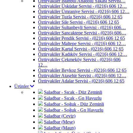
Öztiryakiler İstanbul Anadolu Yakası Servisi…
Öztiryakiler Üsküdar Servisi - (0216) 606 12…
Öztiryakiler Ümraniye Servisi - (0216) 606 12…
Öztiryakiler Tuzla Servisi - (0216) 606 12 65
Öztiryakiler Şile Servisi - (0216) 606 12 65
Öztiryakiler Sultanbeyli Servisi - (0216) 606…
Öztiryakiler Sancaktepe Servisi - (0216) 606…
Öztiryakiler Pendik Servisi - (0216) 606 12 65
Öztiryakiler Maltepe Servisi - (0216) 606 12…
Öztiryakiler Kartal Servisi - (0216) 606 12 65
Öztiryakiler Kadıköy Servisi - (0216) 606 12…
Öztiryakiler Çekmeköy Servisi - (0216) 606
12…
Öztiryakiler Beykoz Servisi - (0216) 606 12 65
Öztiryakiler Ataşehir Servisi - (0216) 606 12…
Öztiryakiler Adalar Servisi - (0216) 606 12 65
Ürünler
Saladbar - Sıcak - Düz Zeminli
Saladbar - Sıcak - Gn Havuzlu
Saladbar - Soğuk - Düz Zeminli
Saladbar - Soğuk - Gn Havuzlu
Saladbar (Ceviz)
Saladbar (Meşe)
Saladbar (Maun)