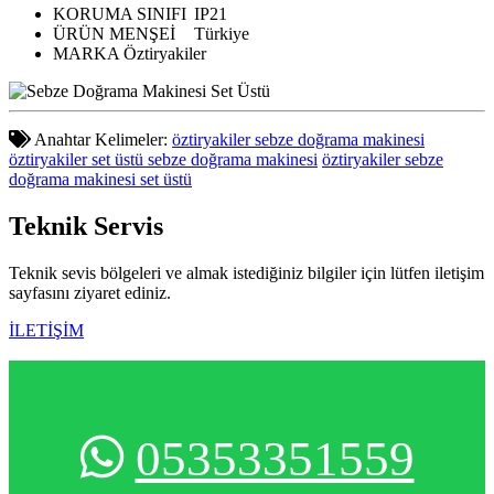
KORUMA SINIFI
IP21
ÜRÜN MENŞEİ
Türkiye
MARKA
Öztiryakiler
Anahtar Kelimeler:
öztiryakiler sebze doğrama makinesi
öztiryakiler set üstü sebze doğrama makinesi
öztiryakiler sebze
doğrama makinesi set üstü
Teknik
Servis
Teknik sevis bölgeleri ve almak istediğiniz bilgiler için lütfen iletişim
sayfasını ziyaret ediniz.
İLETİŞİM
05353351559