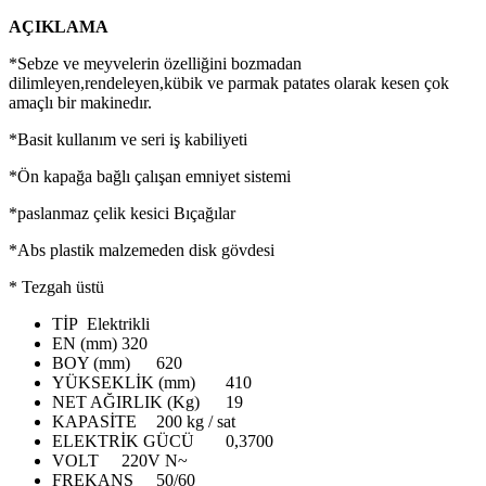
AÇIKLAMA
*Sebze ve meyvelerin özelliğini bozmadan
dilimleyen,rendeleyen,kübik ve parmak patates olarak kesen çok
amaçlı bir makinedır.
*Basit kullanım ve seri iş kabiliyeti
*Ön kapağa bağlı çalışan emniyet sistemi
*paslanmaz çelik kesici Bıçağılar
*Abs plastik malzemeden disk gövdesi
* Tezgah üstü
TİP
Elektrikli
EN (mm)
320
BOY (mm)
620
YÜKSEKLİK (mm)
410
NET AĞIRLIK (Kg)
19
KAPASİTE
200 kg / sat
ELEKTRİK GÜCÜ
0,3700
VOLT
220V N~
FREKANS
50/60