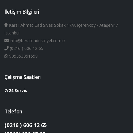
İletişim Bilgileri
Karslı Ahmet Cad Sivas Sokak 17/A İçerenköy / Ataşehir /
İstanbul
info@beratendustriyel.com.tr
(0216 ) 606 12 65
905353351559
Çalışma Saatleri
7/24 Servis
Telefon
(0216 ) 606 12 65