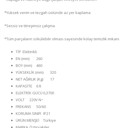
*Yüksek verim ve tezgah üstünde az yer kaplama
*Sessiz ve titreşimsiz çalışma
*Tüm parçaların sökülebilir olması sayesinde kolay temizlik imkanı
TİP
Elektrikli
EN (mm)
260
BOY (mm)
460
YÜKSEKLİK (mm)
320
NET AĞIRLIK (Kg)
17
KAPASİTE
6 lt
ELEKTRİK GÜCÜ
0,3700
VOLT
220V N~
FREKANS
50/60
KORUMA SINIFI
IP21
ÜRÜN MENŞEİ
Türkiye
MARKA
Öztiryakiler