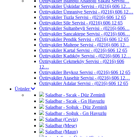
Öztiryakiler İstanbul Anadolu Yakası Servisi…
Öztiryakiler Üsküdar Servisi - (0216) 606 12…
Öztiryakiler Ümraniye Servisi - (0216) 606 12…
Öztiryakiler Tuzla Servisi - (0216) 606 12 65
Öztiryakiler Şile Servisi - (0216) 606 12 65
Öztiryakiler Sultanbeyli Servisi - (0216) 606…
Öztiryakiler Sancaktepe Servisi - (0216) 606…
Öztiryakiler Pendik Servisi - (0216) 606 12 65
Öztiryakiler Maltepe Servisi - (0216) 606 12…
Öztiryakiler Kartal Servisi - (0216) 606 12 65
Öztiryakiler Kadıköy Servisi - (0216) 606 12…
Öztiryakiler Çekmeköy Servisi - (0216) 606
12…
Öztiryakiler Beykoz Servisi - (0216) 606 12 65
Öztiryakiler Ataşehir Servisi - (0216) 606 12…
Öztiryakiler Adalar Servisi - (0216) 606 12 65
Ürünler
Saladbar - Sıcak - Düz Zeminli
Saladbar - Sıcak - Gn Havuzlu
Saladbar - Soğuk - Düz Zeminli
Saladbar - Soğuk - Gn Havuzlu
Saladbar (Ceviz)
Saladbar (Meşe)
Saladbar (Maun)