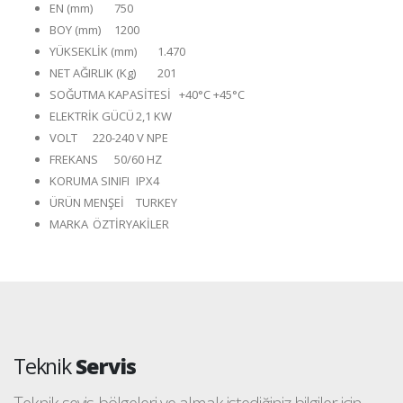
EN (mm)
750
BOY (mm)
1200
YÜKSEKLİK (mm)
1.470
NET AĞIRLIK (Kg)
201
SOĞUTMA KAPASİTESİ
+40°C +45°C
ELEKTRİK GÜCÜ
2,1 KW
VOLT
220-240 V NPE
FREKANS
50/60 HZ
KORUMA SINIFI
IPX4
ÜRÜN MENŞEİ
TURKEY
MARKA
ÖZTİRYAKİLER
Teknik
Servis