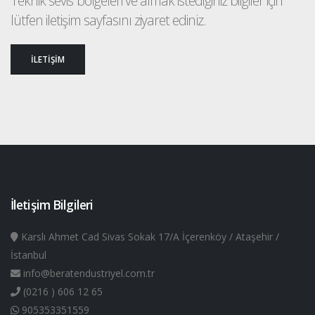
Teknik sevis bölgeleri ve almak istediğiniz bilgiler için
lütfen iletişim sayfasını ziyaret ediniz.
İLETİŞİM
İletişim Bilgileri
Karslı Ahmet Cad Sivas Sokak 17/A İçerenköy / Ataşehir /
İstanbul
info@beratendustriyel.com.tr
(0216 ) 606 12 65
905353351559