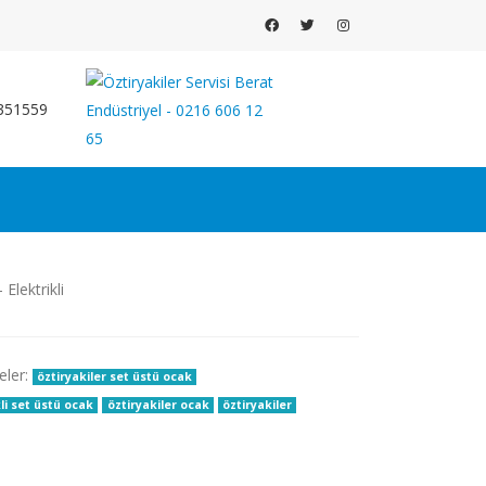
351559
eler:
öztiryakiler set üstü ocak
kli set üstü ocak
öztiryakiler ocak
öztiryakiler