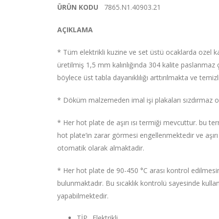
ÜRÜN KODU
7865.N1.40903.21
AÇIKLAMA
* Tüm elektrikli kuzine ve set üstü ocaklarda ozel ka
üretilmiş 1,5 mm kalınlığında 304 kalite paslanmaz 
böylece üst tabla dayanıklılığı arttırılmakta ve temiz
* Döküm malzemeden imal işi plakaları sızdırmaz olara
* Her hot plate de aşırı ısı termiği mevcuttur. bu ter
hot plate’in zarar görmesi engellenmektedir ve aşırı
otomatik olarak almaktadir.
* Her hot plate de 90-450 °C arası kontrol edilmes
bulunmaktadır. Bu sıcaklık kontrolü sayesinde kulla
yapabilmektedir.
TİP
Elektrikli