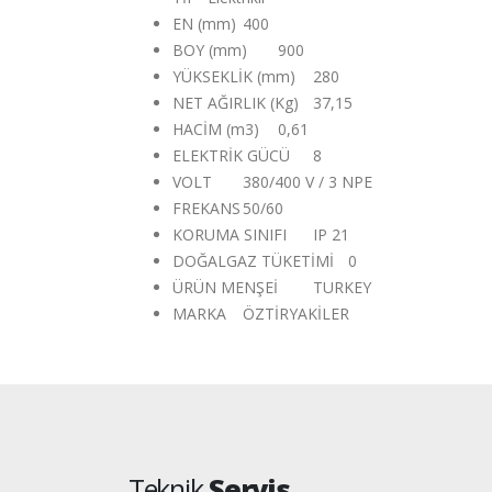
EN (mm)
400
BOY (mm)
900
YÜKSEKLİK (mm)
280
NET AĞIRLIK (Kg)
37,15
HACİM (m3)
0,61
ELEKTRİK GÜCÜ
8
VOLT
380/400 V / 3 NPE
FREKANS
50/60
KORUMA SINIFI
IP 21
DOĞALGAZ TÜKETİMİ
0
ÜRÜN MENŞEİ
TURKEY
MARKA
ÖZTİRYAKİLER
Teknik
Servis