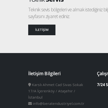
Teknik sevis bölgeleri ve almak istediğiniz bilgi
sayfasını ziyaret ediniz.
İLETİŞİM
İletişim Bilgileri
Çalış
Karslı Ahmet Cad Sivas Sokak
7/24 S
17/A İçerenköy / Ataşehir /
İstanbul
info@beratendustriyel.com.tr