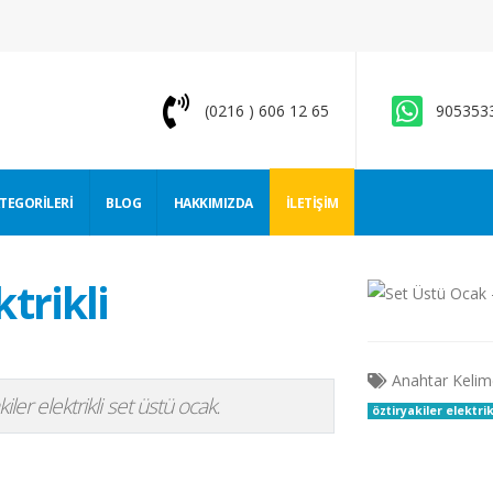
(0216 ) 606 12 65
905353
ATEGORILERI
BLOG
HAKKIMIZDA
İLETIŞIM
trikli
Anahtar Kelim
kiler elektrikli set üstü ocak.
öztiryakiler elektri