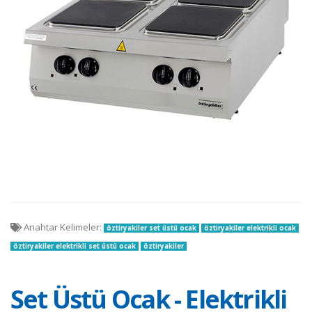
Anahtar Kelimeler:
öztiryakiler set üstü ocak
öztiryakiler elektrikli ocak
öztiryakiler elektrikli set üstü ocak
öztiryakiler
Set Üstü Ocak - Elektrikli