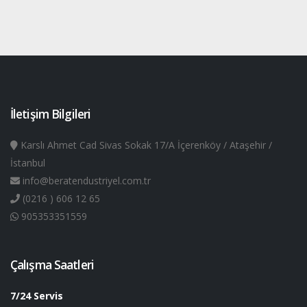
İletişim Bilgileri
Karslı Ahmet Cad Sivas Sokak 17/A İçerenköy / Ataşehir /
İstanbul
info@beratendustriyel.com.tr
(0216 ) 606 12 65
905353351559
Çalışma Saatleri
7/24 Servis