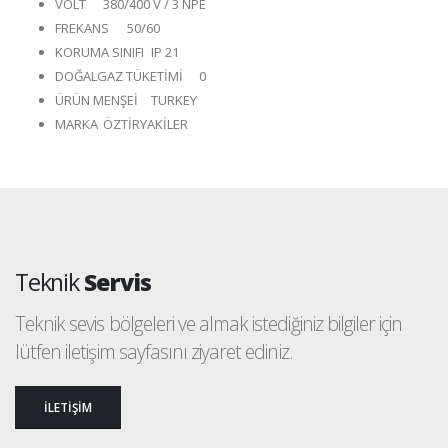
VOLT
380/400 V / 3 NPE
FREKANS
50/60
KORUMA SINIFI
IP 21
DOĞALGAZ TÜKETİMİ
0
ÜRÜN MENŞEİ
TURKEY
MARKA
ÖZTİRYAKİLER
Teknik
Servis
Teknik sevis bölgeleri ve almak istediğiniz bilgiler için
lütfen iletişim sayfasını ziyaret ediniz.
İLETİŞİM