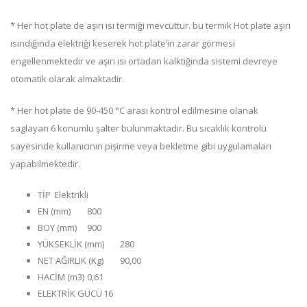
* Her hot plate de aşırı ısı termiği mevcuttur. bu termik Hot plate aşırı
ısındığında elektriği keserek hot plate’in zarar görmesi
engellenmektedir ve aşırı ısı ortadan kalktığında sistemi devreye
otomatik olarak almaktadir.
* Her hot plate de 90-450 °C arası kontrol edilmesine olanak
saglayan 6 konumlu şalter bulunmaktadır. Bu sıcaklık kontrolü
sayesinde kullanıcının pişirme veya bekletme gibi uygulamaları
yapabilmektedir.
TİP
Elektrikli
EN (mm)
800
BOY (mm)
900
YÜKSEKLİK (mm)
280
NET AĞIRLIK (Kg)
90,00
HACİM (m3)
0,61
ELEKTRİK GÜCÜ
16