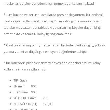
muslukları ve alev denetleme için termokupul kullanılmaktadır.
* Tüm kuzine ve set üstü ocaklarda pres baskı yöntemi kullanılarak
özel kalıplar kullanılarak üretilmiş 2 mm kalınlığında monoblok üst
tablalar mevcuttur. Üst tabladaki yuvarlatılmış köşeler dayanıklılığı
arttırmakta ve temizlik kolaylığı sağlamaktadır.
* Özel tasarlanmış pirinç malzemeden brulorler , yüksek güç, yüksek
yanma verimi ve düşük gaz emisyon değerlerine sahiptir.
* Brülörlerdeki pilot alev sistemi sayesinde cihazları hızlı ve kolay
kullanma imkanı sağlanmıştır.
TİP
Gazlı
EN (mm)
800
BOY (mm)
900
YÜKSEKLİK (mm)
280
NET AĞIRLIK (Kg)
120,00
HACİM (m3)
0,31