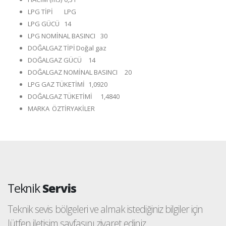
LPG TİPİ
LPG
LPG GÜCÜ
14
LPG NOMİNAL BASINCI
30
DOĞALGAZ TİPİ
Doğal gaz
DOĞALGAZ GÜCÜ
14
DOĞALGAZ NOMİNAL BASINCI
20
LPG GAZ TÜKETİMİ
1,0920
DOĞALGAZ TÜKETİMİ
1,4840
MARKA
ÖZTİRYAKİLER
Teknik
Servis
Teknik sevis bölgeleri ve almak istediğiniz bilgiler için
lütfen iletişim sayfasını ziyaret ediniz.