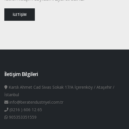
İLETİŞİM
İletişim Bilgileri
Karslı Ahmet Cad Sivas Sokak 17/A İçerenköy / Ataşehir /
İstanbul
info@beratendustriyel.com.tr
(0216 ) 606 12 65
905353351559