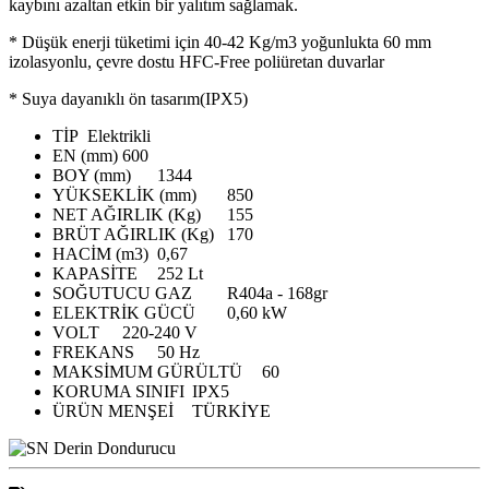
kaybını azaltan etkin bir yalıtım sağlamak.
* Düşük enerji tüketimi için 40-42 Kg/m3 yoğunlukta 60 mm
izolasyonlu, çevre dostu HFC-Free poliüretan duvarlar
* Suya dayanıklı ön tasarım(IPX5)
TİP
Elektrikli
EN (mm)
600
BOY (mm)
1344
YÜKSEKLİK (mm)
850
NET AĞIRLIK (Kg)
155
BRÜT AĞIRLIK (Kg)
170
HACİM (m3)
0,67
KAPASİTE
252 Lt
SOĞUTUCU GAZ
R404a - 168gr
ELEKTRİK GÜCÜ
0,60 kW
VOLT
220-240 V
FREKANS
50 Hz
MAKSİMUM GÜRÜLTÜ
60
KORUMA SINIFI
IPX5
ÜRÜN MENŞEİ
TÜRKİYE