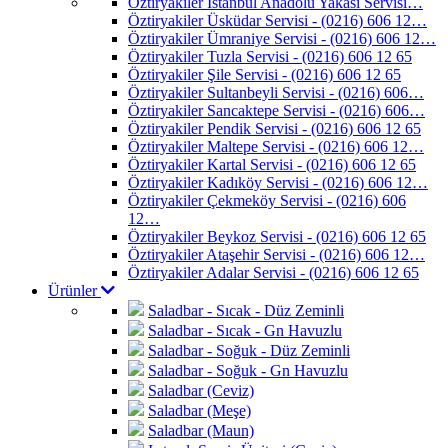
Öztiryakiler İstanbul Anadolu Yakası Servisi…
Öztiryakiler Üsküdar Servisi - (0216) 606 12…
Öztiryakiler Ümraniye Servisi - (0216) 606 12…
Öztiryakiler Tuzla Servisi - (0216) 606 12 65
Öztiryakiler Şile Servisi - (0216) 606 12 65
Öztiryakiler Sultanbeyli Servisi - (0216) 606…
Öztiryakiler Sancaktepe Servisi - (0216) 606…
Öztiryakiler Pendik Servisi - (0216) 606 12 65
Öztiryakiler Maltepe Servisi - (0216) 606 12…
Öztiryakiler Kartal Servisi - (0216) 606 12 65
Öztiryakiler Kadıköy Servisi - (0216) 606 12…
Öztiryakiler Çekmeköy Servisi - (0216) 606
12…
Öztiryakiler Beykoz Servisi - (0216) 606 12 65
Öztiryakiler Ataşehir Servisi - (0216) 606 12…
Öztiryakiler Adalar Servisi - (0216) 606 12 65
Ürünler
Saladbar - Sıcak - Düz Zeminli
Saladbar - Sıcak - Gn Havuzlu
Saladbar - Soğuk - Düz Zeminli
Saladbar - Soğuk - Gn Havuzlu
Saladbar (Ceviz)
Saladbar (Meşe)
Saladbar (Maun)