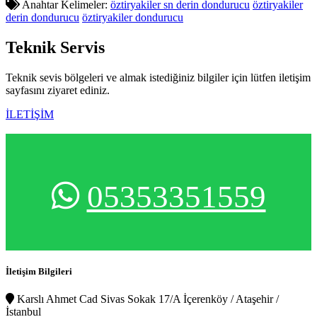
Anahtar Kelimeler:
öztiryakiler sn derin dondurucu
öztiryakiler
derin dondurucu
öztiryakiler dondurucu
Teknik
Servis
Teknik sevis bölgeleri ve almak istediğiniz bilgiler için lütfen iletişim
sayfasını ziyaret ediniz.
İLETİŞİM
05353351559
İletişim Bilgileri
Karslı Ahmet Cad Sivas Sokak 17/A İçerenköy / Ataşehir /
İstanbul