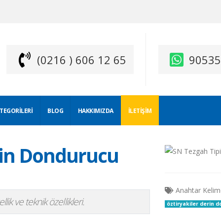
(0216 ) 606 12 65
9053
ATEGORILERI
BLOG
HAKKIMIZDA
İLETIŞIM
rin Dondurucu
Anahtar Kelim
ik ve teknik özellikleri.
öztiryakiler derin 