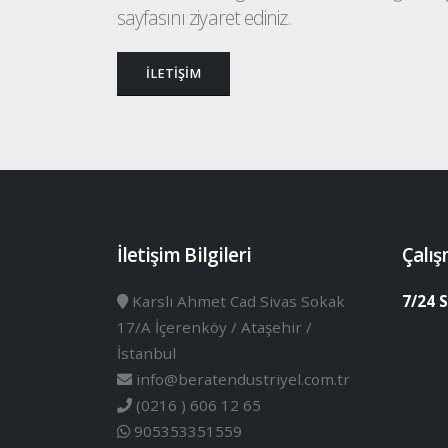
sayfasını ziyaret ediniz.
İLETİŞİM
İletişim Bilgileri
Çalış
Karslı Ahmet Cad Sivas Sokak
7/24 S
17/A İçerenköy / Ataşehir /
İstanbul
info@beratendustriyel.com.tr
(0216 ) 606 12 65
905353351559