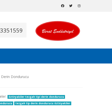
53351559
eler:
öztiryakiler tezgah tipi derin dondurucu
dondurucu
tezgah tip derin dondurucu öztiryakiler