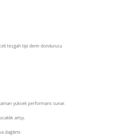
li tezgah tipi derin dondurucu
r zaman yüksek performans sunar.
aklık artışı.
va dağılımı