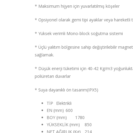
* Maksimum hijyen için yuvarlatılmış köşeler
* Opsiyonel olarak gemi tipi ayaklar veya hareketli 
* Yüksek verimli Mono-block soğutma sistemi
* Üçlü yalıtım bölgesine sahip değiştirilebilir magneti
sağlamak.
* Düşük enerji tüketimi için 40-42 Kg/m3 yoğunluk
poliüretan duvarlar
* Suya dayanıklı ön tasarım(IPX5)
TİP
Elektrikli
EN (mm)
600
BOY (mm)
1780
YÜKSEKLİK (mm)
850
NET AĞIRLIK (Kg)
214