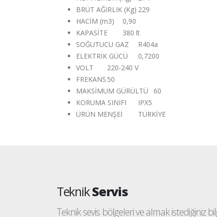
BRÜT AĞIRLIK (Kg)
229
HACİM (m3)
0,90
KAPASİTE
380 lt
SOĞUTUCU GAZ
R404a
ELEKTRİK GÜCÜ
0,7200
VOLT
220-240 V
FREKANS
50
MAKSİMUM GÜRÜLTÜ
60
KORUMA SINIFI
IPX5
ÜRÜN MENŞEİ
TÜRKİYE
Teknik
Servis
Teknik sevis bölgeleri ve almak istediğiniz bilgi