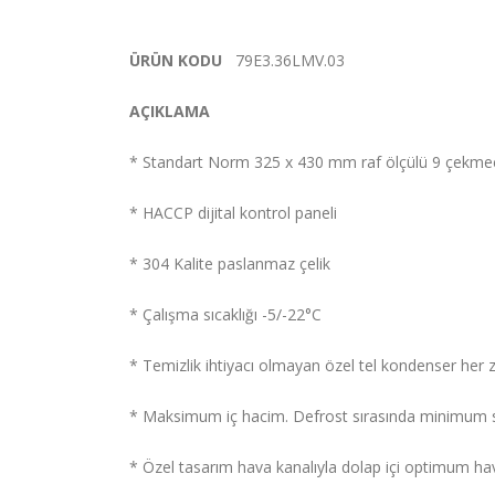
ÜRÜN KODU
79E3.36LMV.03
AÇIKLAMA
* Standart Norm 325 x 430 mm raf ölçülü 9 çekmece
* HACCP dijital kontrol paneli
* 304 Kalite paslanmaz çelik
* Çalışma sıcaklığı -5/-22°C
* Temizlik ihtiyacı olmayan özel tel kondenser he
* Maksimum iç hacim. Defrost sırasında minimum sıc
* Özel tasarım hava kanalıyla dolap içi optimum ha