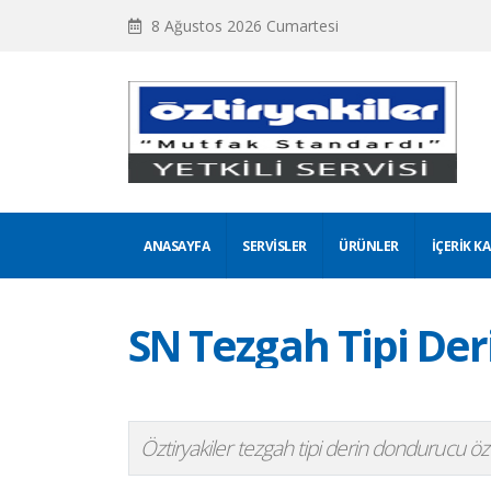
8 Ağustos 2026 Cumartesi
ANASAYFA
SERVISLER
ÜRÜNLER
İÇERIK K
SN Tezgah Tipi De
Öztiryakiler tezgah tipi derin dondurucu özell