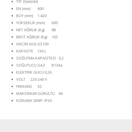
TİP
Elektrikli
EN (mm)
600
BOY (mm)
1.420
YÜKSEKLİK (mm)
600
NET AĞIRLIK (Kg)
88
BRÜT AĞIRLIK (Kg)
103
HACİM (m3)
0,5100
KAPASİTE
136 L
SOĞUTMA KAPASİTESİ
0,2
SOĞUTUCU GAZ
R134a
ELEKTRİK GÜCÜ
0,26
VOLT
220-240 V
FREKANS
50
MAKSİMUM GÜRÜLTÜ
60
KORUMA SINIFI
IPX5