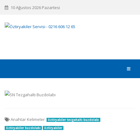
10 Ağustos 2026 Pazartesi
Anahtar Kelimeler:
öztiryakiler tezgahaltı buzdolabı
öztiryakiler buzdolabı
öztiryakiler