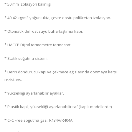
* 50 mm izolasyon kalınlığı
* 40-42 kg/m3 yoğunlukta, çevre dostu poliüretan izolasyon.
* Otomatik defrost suyu buharlaştırma kabı.
* HACCP Dijital termometre termostat.
* Statik soğutma sistemi.
* Derin dondurucu kapı ve çekmece ağızlarında donmaya karşı
rezistans.
* Yüksekliği ayarlanabilir ayaklar.
* Plastik kaplı, yüksekliği ayarlanabilir raf (kapılı modellerde).
* CFC Free soğutma gazı: R134A/R404A