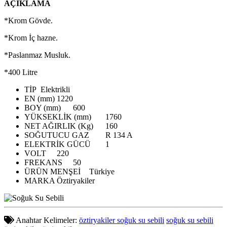
AÇIKLAMA
*Krom Gövde.
*Krom İç hazne.
*Paslanmaz Musluk.
*400 Litre
TİP
Elektrikli
EN (mm)
1220
BOY (mm)
600
YÜKSEKLİK (mm)
1760
NET AĞIRLIK (Kg)
160
SOĞUTUCU GAZ
R 134 A
ELEKTRİK GÜCÜ
1
VOLT
220
FREKANS
50
ÜRÜN MENŞEİ
Türkiye
MARKA
Öztiryakiler
Anahtar Kelimeler:
öztiryakiler soğuk su sebili
soğuk su sebili