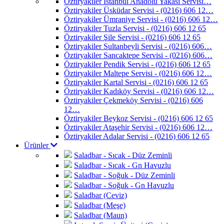
Öztiryakiler İstanbul Anadolu Yakası Servisi…
Öztiryakiler Üsküdar Servisi - (0216) 606 12…
Öztiryakiler Ümraniye Servisi - (0216) 606 12…
Öztiryakiler Tuzla Servisi - (0216) 606 12 65
Öztiryakiler Şile Servisi - (0216) 606 12 65
Öztiryakiler Sultanbeyli Servisi - (0216) 606…
Öztiryakiler Sancaktepe Servisi - (0216) 606…
Öztiryakiler Pendik Servisi - (0216) 606 12 65
Öztiryakiler Maltepe Servisi - (0216) 606 12…
Öztiryakiler Kartal Servisi - (0216) 606 12 65
Öztiryakiler Kadıköy Servisi - (0216) 606 12…
Öztiryakiler Çekmeköy Servisi - (0216) 606
12…
Öztiryakiler Beykoz Servisi - (0216) 606 12 65
Öztiryakiler Ataşehir Servisi - (0216) 606 12…
Öztiryakiler Adalar Servisi - (0216) 606 12 65
Ürünler
Saladbar - Sıcak - Düz Zeminli
Saladbar - Sıcak - Gn Havuzlu
Saladbar - Soğuk - Düz Zeminli
Saladbar - Soğuk - Gn Havuzlu
Saladbar (Ceviz)
Saladbar (Meşe)
Saladbar (Maun)