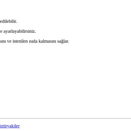
dilebilir.
 ayarlayabilirsiniz.
nı ve istenilen ısıda kalmasını sağlar.
öztiryakiler