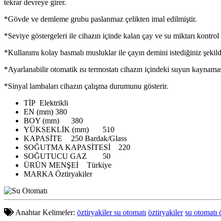
tekrar devreye girer.
*Gövde ve demleme grubu paslanmaz çelikten imal edilmiştir.
*Seviye göstergeleri ile cihazın içinde kalan çay ve su miktarı kontrol e
*Kullanımı kolay basmalı musluklar ile çayın demini istediğiniz şekilde
*Ayarlanabilir otomatik ısı termostatı cihazın içindeki suyun kaynaması
*Sinyal lambaları cihazın çalışma durumunu gösterir.
TİP
Elektrikli
EN (mm)
380
BOY (mm)
380
YÜKSEKLİK (mm)
510
KAPASİTE
250 Bardak/Glass
SOĞUTMA KAPASİTESİ
220
SOĞUTUCU GAZ
50
ÜRÜN MENŞEİ
Türkiye
MARKA
Öztiryakiler
Anahtar Kelimeler:
öztiryakiler su otomatı
öztiryakiler
su otomatı 