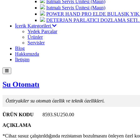
Isıtmalı Servis Ünitesi (Maun)
Isıtmalı Servis Ünitesi (Maun)
POWER HAND PRO ELDE BULAŞIK Y
DETERJAN PARLATICI DOZLAMA SETI
İçerik Kategorileri
Yedek Parçalar
Ürünler
Servisler
Blog
Hakkımızda
İletişim
Su Otomatı
Öztiryakiler su otomatı özellik ve teknik özellikleri.
ÜRÜN KODU
8593.SU250.00
AÇIKLAMA
*Cihaz susuz çalıştırıldığında rezistansın bozulmasını önleyen özel kon