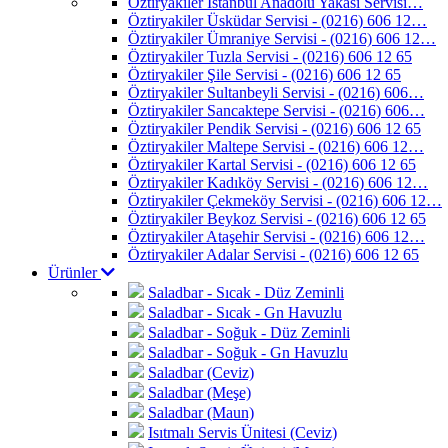
Öztiryakiler İstanbul Anadolu Yakası Servisi…
Öztiryakiler Üsküdar Servisi - (0216) 606 12…
Öztiryakiler Ümraniye Servisi - (0216) 606 12…
Öztiryakiler Tuzla Servisi - (0216) 606 12 65
Öztiryakiler Şile Servisi - (0216) 606 12 65
Öztiryakiler Sultanbeyli Servisi - (0216) 606…
Öztiryakiler Sancaktepe Servisi - (0216) 606…
Öztiryakiler Pendik Servisi - (0216) 606 12 65
Öztiryakiler Maltepe Servisi - (0216) 606 12…
Öztiryakiler Kartal Servisi - (0216) 606 12 65
Öztiryakiler Kadıköy Servisi - (0216) 606 12…
Öztiryakiler Çekmeköy Servisi - (0216) 606 12…
Öztiryakiler Beykoz Servisi - (0216) 606 12 65
Öztiryakiler Ataşehir Servisi - (0216) 606 12…
Öztiryakiler Adalar Servisi - (0216) 606 12 65
Ürünler
Saladbar - Sıcak - Düz Zeminli
Saladbar - Sıcak - Gn Havuzlu
Saladbar - Soğuk - Düz Zeminli
Saladbar - Soğuk - Gn Havuzlu
Saladbar (Ceviz)
Saladbar (Meşe)
Saladbar (Maun)
Isıtmalı Servis Ünitesi (Ceviz)