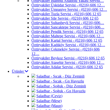
Öztiryakiler İstanbul Anadolu Yakası Servisi…
Öztiryakiler Üsküdar Servisi - (0216) 606 12…
Öztiryakiler Ümraniye Servisi - (0216) 606 12…
Öztiryakiler Tuzla Servisi - (0216) 606 12 65
Öztiryakiler Şile Servisi - (0216) 606 12 65
Öztiryakiler Sultanbeyli Servisi - (0216) 606…
Öztiryakiler Sancaktepe Servisi - (0216) 606…
Öztiryakiler Pendik Servisi - (0216) 606 12 65
Öztiryakiler Maltepe Servisi - (0216) 606 12…
Öztiryakiler Kartal Servisi - (0216) 606 12 65
Öztiryakiler Kadıköy Servisi - (0216) 606 12…
Öztiryakiler Çekmeköy Servisi - (0216) 606
12…
Öztiryakiler Beykoz Servisi - (0216) 606 12 65
Öztiryakiler Ataşehir Servisi - (0216) 606 12…
Öztiryakiler Adalar Servisi - (0216) 606 12 65
Ürünler
Saladbar - Sıcak - Düz Zeminli
Saladbar - Sıcak - Gn Havuzlu
Saladbar - Soğuk - Düz Zeminli
Saladbar - Soğuk - Gn Havuzlu
Saladbar (Ceviz)
Saladbar (Meşe)
Saladbar (Maun)