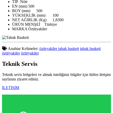
TİP
Nötr
EN (mm)
500
BOY (mm)
500
YÜKSEKLİK (mm)
100
NET AĞIRLIK (Kg)
1,8300
ÜRÜN MENŞEİ
Türkiye
MARKA
Öztiryakiler
Anahtar Kelimeler:
öztiryakiler tabak basketi
tabak basketi
öztiryakiler
öztiryakiler
Teknik
Servis
Teknik sevis bölgeleri ve almak istediğiniz bilgiler için lütfen iletişim
sayfasını ziyaret ediniz.
İLETİŞİM