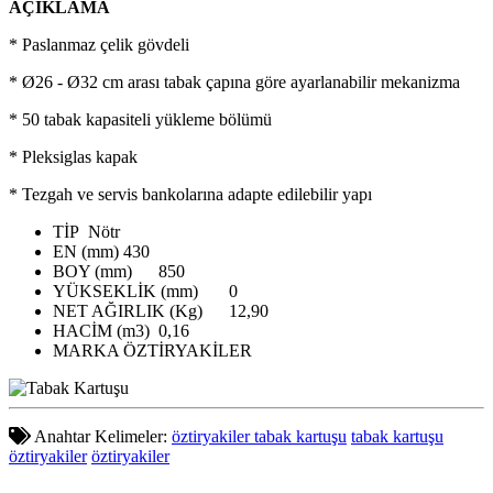
AÇIKLAMA
* Paslanmaz çelik gövdeli
* Ø26 - Ø32 cm arası tabak çapına göre ayarlanabilir mekanizma
* 50 tabak kapasiteli yükleme bölümü
* Pleksiglas kapak
* Tezgah ve servis bankolarına adapte edilebilir yapı
TİP
Nötr
EN (mm)
430
BOY (mm)
850
YÜKSEKLİK (mm)
0
NET AĞIRLIK (Kg)
12,90
HACİM (m3)
0,16
MARKA
ÖZTİRYAKİLER
Anahtar Kelimeler:
öztiryakiler tabak kartuşu
tabak kartuşu
öztiryakiler
öztiryakiler