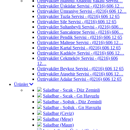
Öztiryakiler İstanbul Anadolu Yakası Servisi…
Öztiryakiler Üsküdar Servisi - (0216) 606 12…
Öztiryakiler Ümraniye Servisi - (0216) 606 12…
Öztiryakiler Tuzla Servisi - (0216) 606 12 65
Öztiryakiler Şile Servisi - (0216) 606 12 65
Öztiryakiler Sultanbeyli Servisi - (0216) 606…
Öztiryakiler Sancaktepe Servisi - (0216) 606…
Öztiryakiler Pendik Servisi - (0216) 606 12 65
Öztiryakiler Maltepe Servisi - (0216) 606 12…
Öztiryakiler Kartal Servisi - (0216) 606 12 65
Öztiryakiler Kadıköy Servisi - (0216) 606 12…
Öztiryakiler Çekmeköy Servisi - (0216) 606
12…
Öztiryakiler Beykoz Servisi - (0216) 606 12 65
Öztiryakiler Ataşehir Servisi - (0216) 606 12…
Öztiryakiler Adalar Servisi - (0216) 606 12 65
Ürünler
Saladbar - Sıcak - Düz Zeminli
Saladbar - Sıcak - Gn Havuzlu
Saladbar - Soğuk - Düz Zeminli
Saladbar - Soğuk - Gn Havuzlu
Saladbar (Ceviz)
Saladbar (Meşe)
Saladbar (Maun)