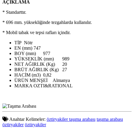
AÇIKLAMA
* Standarttır.
* 696 mm. yüksekliğinde tezgahlarda kullanılır.
* Mobil tabak ve tepsi rafları içindir.
TİP
Nötr
EN (mm)
747
BOY (mm)
977
YÜKSEKLİK (mm)
989
NET AĞIRLIK (Kg)
20
BRÜT AĞIRLIK (Kg)
27
HACİM (m3)
0,82
ÜRÜN MENŞEİ
Almanya
MARKA
OZTI&RATIONAL
Anahtar Kelimeler:
öztiryakiler taşıma arabası
taşıma arabası
öztiryakiler
öztiryakiler