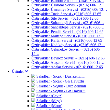
Öztiryakiler İstanbul Anadolu Yakası Servisi…
Öztiryakiler Üsküdar Servisi - (0216) 606 12…
Öztiryakiler Ümraniye Servisi - (0216) 606 12…
Öztiryakiler Tuzla Servisi - (0216) 606 12 65
Öztiryakiler Şile Servisi - (0216) 606 12 65
Öztiryakiler Sultanbeyli Servisi - (0216) 606…
Öztiryakiler Sancaktepe Servisi - (0216) 606…
Öztiryakiler Pendik Servisi - (0216) 606 12 65
Öztiryakiler Maltepe Servisi - (0216) 606 12…
Öztiryakiler Kartal Servisi - (0216) 606 12 65
Öztiryakiler Kadıköy Servisi - (0216) 606 12…
Öztiryakiler Çekmeköy Servisi - (0216) 606
12…
Öztiryakiler Beykoz Servisi - (0216) 606 12 65
Öztiryakiler Ataşehir Servisi - (0216) 606 12…
Öztiryakiler Adalar Servisi - (0216) 606 12 65
Ürünler
Saladbar - Sıcak - Düz Zeminli
Saladbar - Sıcak - Gn Havuzlu
Saladbar - Soğuk - Düz Zeminli
Saladbar - Soğuk - Gn Havuzlu
Saladbar (Ceviz)
Saladbar (Meşe)
Saladbar (Maun)