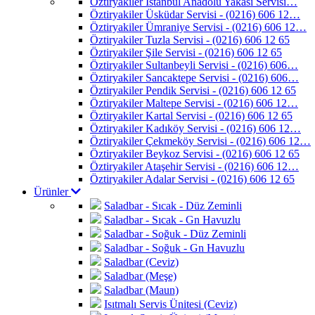
Öztiryakiler İstanbul Anadolu Yakası Servisi…
Öztiryakiler Üsküdar Servisi - (0216) 606 12…
Öztiryakiler Ümraniye Servisi - (0216) 606 12…
Öztiryakiler Tuzla Servisi - (0216) 606 12 65
Öztiryakiler Şile Servisi - (0216) 606 12 65
Öztiryakiler Sultanbeyli Servisi - (0216) 606…
Öztiryakiler Sancaktepe Servisi - (0216) 606…
Öztiryakiler Pendik Servisi - (0216) 606 12 65
Öztiryakiler Maltepe Servisi - (0216) 606 12…
Öztiryakiler Kartal Servisi - (0216) 606 12 65
Öztiryakiler Kadıköy Servisi - (0216) 606 12…
Öztiryakiler Çekmeköy Servisi - (0216) 606 12…
Öztiryakiler Beykoz Servisi - (0216) 606 12 65
Öztiryakiler Ataşehir Servisi - (0216) 606 12…
Öztiryakiler Adalar Servisi - (0216) 606 12 65
Ürünler
Saladbar - Sıcak - Düz Zeminli
Saladbar - Sıcak - Gn Havuzlu
Saladbar - Soğuk - Düz Zeminli
Saladbar - Soğuk - Gn Havuzlu
Saladbar (Ceviz)
Saladbar (Meşe)
Saladbar (Maun)
Isıtmalı Servis Ünitesi (Ceviz)