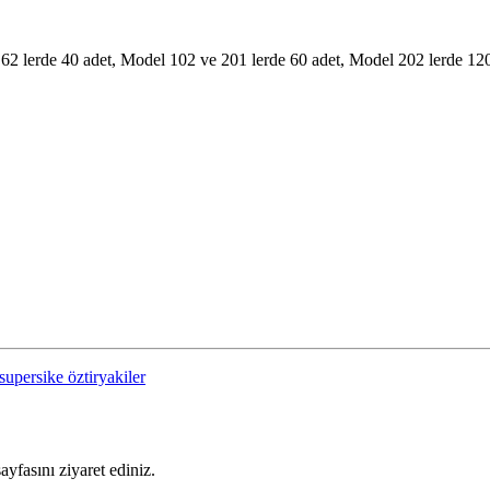
2 lerde 40 adet, Model 102 ve 201 lerde 60 adet, Model 202 lerde 120 ad
supersike öztiryakiler
sayfasını ziyaret ediniz.