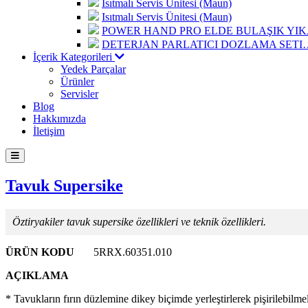
Isıtmalı Servis Ünitesi (Maun)
Isıtmalı Servis Ünitesi (Maun)
POWER HAND PRO ELDE BULAŞIK Y
DETERJAN PARLATICI DOZLAMA SETI
İçerik Kategorileri
Yedek Parçalar
Ürünler
Servisler
Blog
Hakkımızda
İletişim
Tavuk Supersike
Öztiryakiler tavuk supersike özellikleri ve teknik özellikleri.
ÜRÜN KODU
5RRX.60351.010
AÇIKLAMA
* Tavukların fırın düzlemine dikey biçimde yerleştirlerek pişirilebilmel