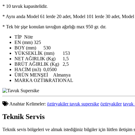
* 10 tavuk kapasitelidir.
* Aynı anda Model 61 lerde 20 adet, Model 101 lerde 30 adet, Model 6
* Tek bir şişe konulan tavuğun ağırlığı max 950 gr. dır.
TİP
Nötr
EN (mm)
325
BOY (mm)
530
YÜKSEKLİK (mm)
153
NET AĞIRLIK (Kg)
1,5
BRÜT AĞIRLIK (Kg)
2,5
HACİM (m3)
0,0500
ÜRÜN MENŞEİ
Almanya
MARKA
OZTI&RATIONAL
Anahtar Kelimeler:
öztiryakiler tavuk supersike
öztiryakiler
tavuk 
Teknik
Servis
Teknik sevis bölgeleri ve almak istediğiniz bilgiler için lütfen iletişim 