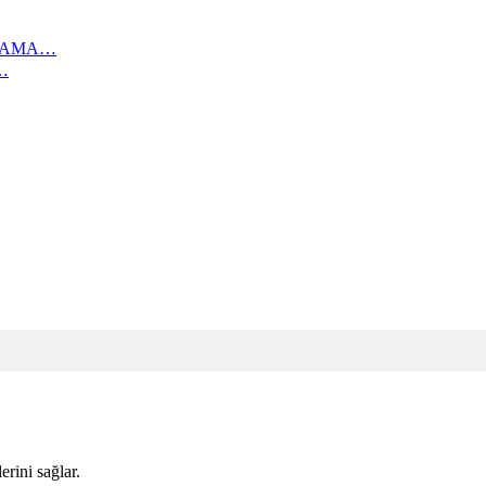
IKAMA…
…
erini sağlar.