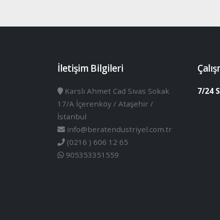
İletişim Bilgileri
Çalış
Karslı Ahmet Cad Sivas Sokak
7/24 S
17/A İçerenköy / Ataşehir /
İstanbul
info@beratendustriyel.com.tr
(0216 ) 606 12 65
905353351559