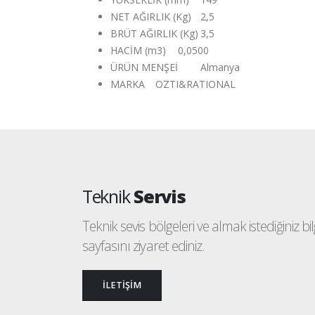
NET AĞIRLIK (Kg)
2,5
BRÜT AĞIRLIK (Kg)
3,5
HACİM (m3)
0,0500
ÜRÜN MENŞEİ
Almanya
MARKA
OZTI&RATIONAL
Teknik
Servis
Teknik sevis bölgeleri ve almak istediğiniz bilgi
sayfasını ziyaret ediniz.
İLETİŞİM