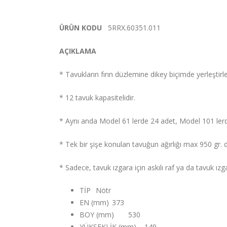
ÜRÜN KODU
5RRX.60351.011
AÇIKLAMA
* Tavukların fırın düzlemine dikey biçimde yerleştirler
* 12 tavuk kapasitelidir.
* Aynı anda Model 61 lerde 24 adet, Model 101 lerde 
* Tek bir şişe konulan tavuğun ağırlığı max 950 gr. d
* Sadece, tavuk ızgara için askılı raf ya da tavuk ızgara
TİP
Nötr
EN (mm)
373
BOY (mm)
530
YÜKSEKLİK (mm)
149