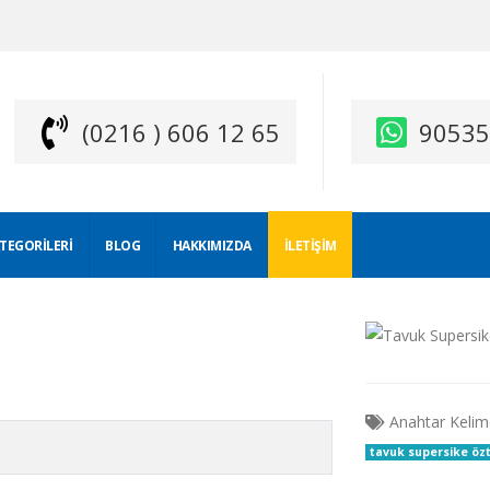
(0216 ) 606 12 65
9053
ATEGORILERI
BLOG
HAKKIMIZDA
İLETIŞIM
Anahtar Kelim
tavuk supersike özt