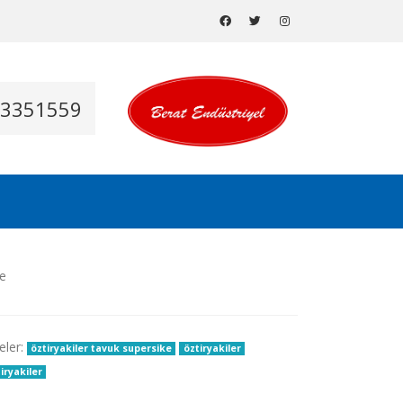
53351559
eler:
öztiryakiler tavuk supersike
öztiryakiler
iryakiler