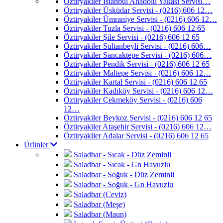
Öztiryakiler İstanbul Anadolu Yakası Servisi…
Öztiryakiler Üsküdar Servisi - (0216) 606 12…
Öztiryakiler Ümraniye Servisi - (0216) 606 12…
Öztiryakiler Tuzla Servisi - (0216) 606 12 65
Öztiryakiler Şile Servisi - (0216) 606 12 65
Öztiryakiler Sultanbeyli Servisi - (0216) 606…
Öztiryakiler Sancaktepe Servisi - (0216) 606…
Öztiryakiler Pendik Servisi - (0216) 606 12 65
Öztiryakiler Maltepe Servisi - (0216) 606 12…
Öztiryakiler Kartal Servisi - (0216) 606 12 65
Öztiryakiler Kadıköy Servisi - (0216) 606 12…
Öztiryakiler Çekmeköy Servisi - (0216) 606
12…
Öztiryakiler Beykoz Servisi - (0216) 606 12 65
Öztiryakiler Ataşehir Servisi - (0216) 606 12…
Öztiryakiler Adalar Servisi - (0216) 606 12 65
Ürünler
Saladbar - Sıcak - Düz Zeminli
Saladbar - Sıcak - Gn Havuzlu
Saladbar - Soğuk - Düz Zeminli
Saladbar - Soğuk - Gn Havuzlu
Saladbar (Ceviz)
Saladbar (Meşe)
Saladbar (Maun)