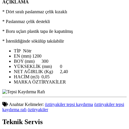
AÇIKLAMA
* Dört sıralı paslanmaz çelik kızaklı
* Paslanmaz çelik destekli
* Boru uçları plastik tapa ile kapatılmış
* İstenildiğinde sökülüp takılabilir
TİP
Nötr
EN (mm)
1200
BOY (mm)
300
YÜKSEKLİK (mm)
0
NET AĞIRLIK (Kg)
2,40
HACİM (m3)
0,05
MARKA
ÖZTİRYAKİLER
Anahtar Kelimeler:
öztiryakiler tepsi kaydırma
öztiryakiler tepsi
kaydırma rafı
öztiryakiler
Teknik
Servis