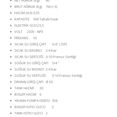
NET AĞIRLIK (Kg)
60
BRÜT AĞIRLIK (Kg)
70(+/-5)
HACİM (m3)
0,33
KAPASİTE
560 Tabak/Saat
ELEKTRİK GÜCÜ
5,5
VOLT
230V - NPE
FREKANS
50
SICAK SU GİRİŞ ÇAPI
3/4" ( 50º)
SICAK SU BASINCI
2-4 bar
SICAK SU SERTLİĞİ
0-10 Fransız Sertliği
SOĞUK SU GİRİŞ ÇAPI
3/4 ''
SOĞUK SU BASINCI
2-4 bar
SOĞUK SU SERTLİĞİ
0-10 Fransız Sertliği
DRANAJ GİRİŞ ÇAPI
Ø 50
TANK HACMİ
30
BOILER HACMİ
6
YIKAMA POMPA DEBİSİ
356
BOILER ISITICI GÜCÜ
5
TANK ISITICI GÜCÜ
2