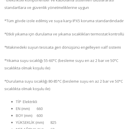
*Elektriksel komponentler ve kablolama sistemleri uluslararası
standartlara ve güvenlik yönetmeliklerine uygun
*Tüm gövde izole edilmiş ve suya karşı IPX5 koruma standardındadır
*Etkili yıkama için durulama ve yıkama sıcaklıkları termostat kontrollü
*Makinedeki suyun tesisata geri dönüşünü engelleyen valf sistemi
*Yıkama suyu sıcaklığı 55-60°C (besleme suyu en az 2 bar ve 50°C
sıcaklıkta olmak koşulu ile)
*Durulama suyu sıcaklığı 80-85°C (besleme suyu en az 2 bar ve 50°C
sıcaklıkta olmak koşulu ile)
TİP
Elektrikli
EN (mm)
660
BOY (mm)
600
YÜKSEKLİK (mm)
825