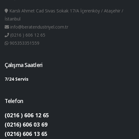
Karslı Ahmet Cad Sivas Sokak 17/A İçerenköy / Ataşehir /
İstanbul
info@beratendustriyel.com.tr
(0216 ) 606 12 65
905353351559
Çalışma Saatleri
7/24 Servis
Telefon
(0216 ) 606 12 65
(0216) 606 03 69
(0216) 606 13 65