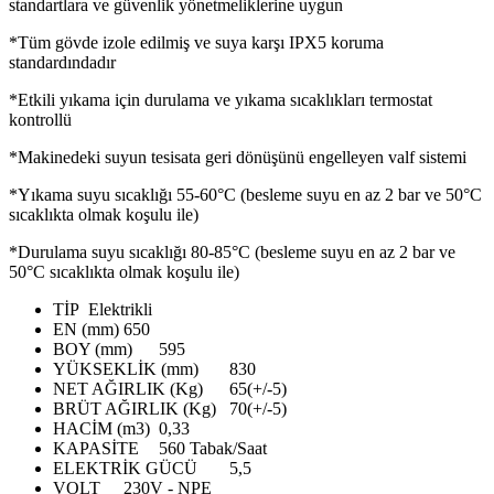
standartlara ve güvenlik yönetmeliklerine uygun
*Tüm gövde izole edilmiş ve suya karşı IPX5 koruma
standardındadır
*Etkili yıkama için durulama ve yıkama sıcaklıkları termostat
kontrollü
*Makinedeki suyun tesisata geri dönüşünü engelleyen valf sistemi
*Yıkama suyu sıcaklığı 55-60°C (besleme suyu en az 2 bar ve 50°C
sıcaklıkta olmak koşulu ile)
*Durulama suyu sıcaklığı 80-85°C (besleme suyu en az 2 bar ve
50°C sıcaklıkta olmak koşulu ile)
TİP
Elektrikli
EN (mm)
650
BOY (mm)
595
YÜKSEKLİK (mm)
830
NET AĞIRLIK (Kg)
65(+/-5)
BRÜT AĞIRLIK (Kg)
70(+/-5)
HACİM (m3)
0,33
KAPASİTE
560 Tabak/Saat
ELEKTRİK GÜCÜ
5,5
VOLT
230V - NPE