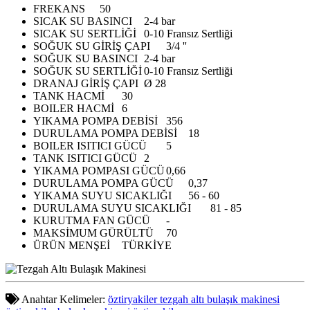
FREKANS
50
SICAK SU BASINCI
2-4 bar
SICAK SU SERTLİĞİ
0-10 Fransız Sertliği
SOĞUK SU GİRİŞ ÇAPI
3/4 ''
SOĞUK SU BASINCI
2-4 bar
SOĞUK SU SERTLİĞİ
0-10 Fransız Sertliği
DRANAJ GİRİŞ ÇAPI
Ø 28
TANK HACMİ
30
BOILER HACMİ
6
YIKAMA POMPA DEBİSİ
356
DURULAMA POMPA DEBİSİ
18
BOILER ISITICI GÜCÜ
5
TANK ISITICI GÜCÜ
2
YIKAMA POMPASI GÜCÜ
0,66
DURULAMA POMPA GÜCÜ
0,37
YIKAMA SUYU SICAKLIĞI
56 - 60
DURULAMA SUYU SICAKLIĞI
81 - 85
KURUTMA FAN GÜCÜ
-
MAKSİMUM GÜRÜLTÜ
70
ÜRÜN MENŞEİ
TÜRKİYE
Anahtar Kelimeler:
öztiryakiler tezgah altı bulaşık makinesi