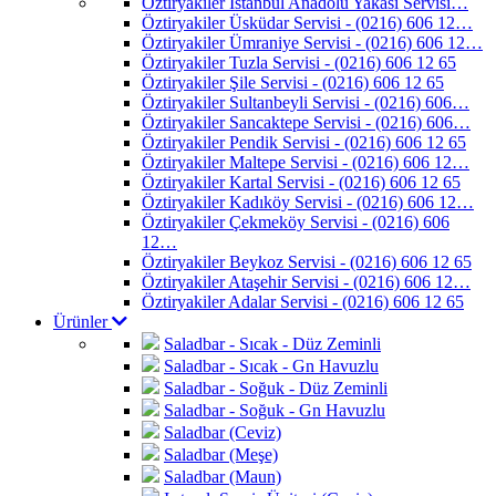
Öztiryakiler İstanbul Anadolu Yakası Servisi…
Öztiryakiler Üsküdar Servisi - (0216) 606 12…
Öztiryakiler Ümraniye Servisi - (0216) 606 12…
Öztiryakiler Tuzla Servisi - (0216) 606 12 65
Öztiryakiler Şile Servisi - (0216) 606 12 65
Öztiryakiler Sultanbeyli Servisi - (0216) 606…
Öztiryakiler Sancaktepe Servisi - (0216) 606…
Öztiryakiler Pendik Servisi - (0216) 606 12 65
Öztiryakiler Maltepe Servisi - (0216) 606 12…
Öztiryakiler Kartal Servisi - (0216) 606 12 65
Öztiryakiler Kadıköy Servisi - (0216) 606 12…
Öztiryakiler Çekmeköy Servisi - (0216) 606
12…
Öztiryakiler Beykoz Servisi - (0216) 606 12 65
Öztiryakiler Ataşehir Servisi - (0216) 606 12…
Öztiryakiler Adalar Servisi - (0216) 606 12 65
Ürünler
Saladbar - Sıcak - Düz Zeminli
Saladbar - Sıcak - Gn Havuzlu
Saladbar - Soğuk - Düz Zeminli
Saladbar - Soğuk - Gn Havuzlu
Saladbar (Ceviz)
Saladbar (Meşe)
Saladbar (Maun)