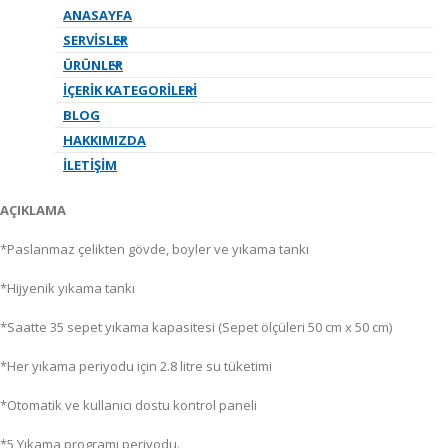
Tezgahaltı
ANASAYFA
Bulaşıkmakinesi
SERVISLER
ÜRÜNLER
İÇERIK KATEGORILERI
BLOG
Öztiryakiler tezgah altı bulaşık makinesi özellik ve teknik özellikleri.
HAKKIMIZDA
İLETIŞIM
ÜRÜN KODU
075D.11110.AD
AÇIKLAMA
*Paslanmaz çelikten gövde, boyler ve yıkama tankı
*Hijyenik yıkama tankı
*Saatte 35 sepet yıkama kapasitesi (Sepet ölçüleri 50 cm x 50 cm)
*Her yıkama periyodu için 2.8 litre su tüketimi
*Otomatik ve kullanıcı dostu kontrol paneli
*5 Yıkama programı periyodu.