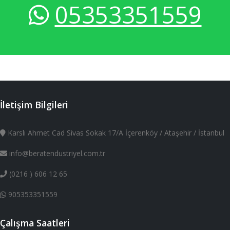
05353351559
İletişim Bilgileri
Karslı Ahmet Cad Sivas Sokak 17/A İçerenköy / Ataşehir / İstanbul
info@beratendustriyel.com.tr
(0216 ) 606 12 65
905353351559
Çalışma Saatleri