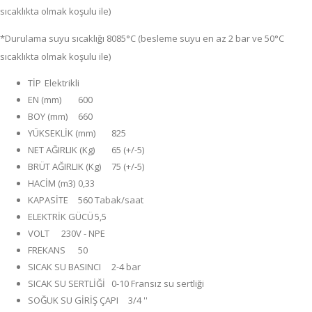
sıcaklıkta olmak koşulu ile)
*Durulama suyu sıcaklığı 8085°C (besleme suyu en az 2 bar ve 50°C
sıcaklıkta olmak koşulu ile)
TİP
Elektrikli
EN (mm)
600
BOY (mm)
660
YÜKSEKLİK (mm)
825
NET AĞIRLIK (Kg)
65 (+/-5)
BRÜT AĞIRLIK (Kg)
75 (+/-5)
HACİM (m3)
0,33
KAPASİTE
560 Tabak/saat
ELEKTRİK GÜCÜ
5,5
VOLT
230V - NPE
FREKANS
50
SICAK SU BASINCI
2-4 bar
SICAK SU SERTLİĞİ
0-10 Fransız su sertliği
SOĞUK SU GİRİŞ ÇAPI
3/4 ''