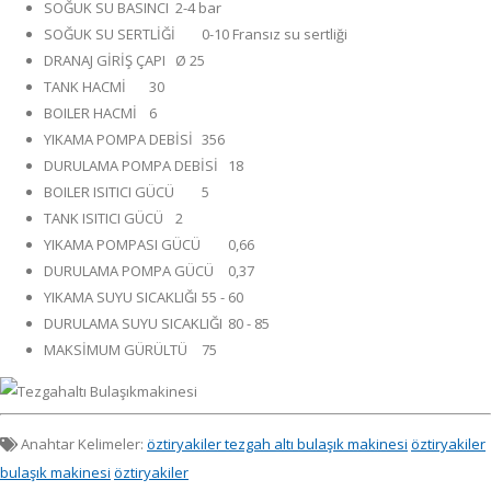
SOĞUK SU BASINCI
2-4 bar
SOĞUK SU SERTLİĞİ
0-10 Fransız su sertliği
DRANAJ GİRİŞ ÇAPI
Ø 25
TANK HACMİ
30
BOILER HACMİ
6
YIKAMA POMPA DEBİSİ
356
DURULAMA POMPA DEBİSİ
18
BOILER ISITICI GÜCÜ
5
TANK ISITICI GÜCÜ
2
YIKAMA POMPASI GÜCÜ
0,66
DURULAMA POMPA GÜCÜ
0,37
YIKAMA SUYU SICAKLIĞI
55 - 60
DURULAMA SUYU SICAKLIĞI
80 - 85
MAKSİMUM GÜRÜLTÜ
75
Anahtar Kelimeler:
öztiryakiler tezgah altı bulaşık makinesi
öztiryakiler
bulaşık makinesi
öztiryakiler