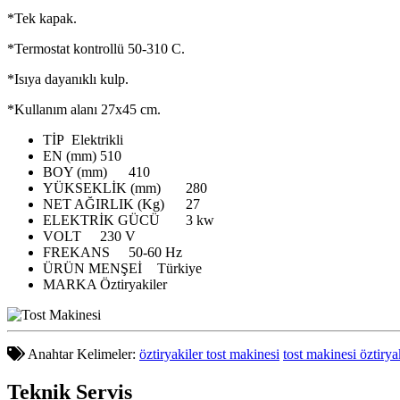
*Tek kapak.
*Termostat kontrollü 50-310 C.
*Isıya dayanıklı kulp.
*Kullanım alanı 27x45 cm.
TİP
Elektrikli
EN (mm)
510
BOY (mm)
410
YÜKSEKLİK (mm)
280
NET AĞIRLIK (Kg)
27
ELEKTRİK GÜCÜ
3 kw
VOLT
230 V
FREKANS
50-60 Hz
ÜRÜN MENŞEİ
Türkiye
MARKA
Öztiryakiler
Anahtar Kelimeler:
öztiryakiler tost makinesi
tost makinesi öztirya
Teknik
Servis