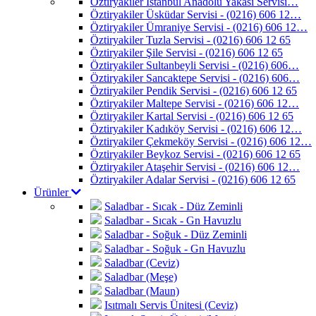
Öztiryakiler İstanbul Anadolu Yakası Servisi…
Öztiryakiler Üsküdar Servisi - (0216) 606 12…
Öztiryakiler Ümraniye Servisi - (0216) 606 12…
Öztiryakiler Tuzla Servisi - (0216) 606 12 65
Öztiryakiler Şile Servisi - (0216) 606 12 65
Öztiryakiler Sultanbeyli Servisi - (0216) 606…
Öztiryakiler Sancaktepe Servisi - (0216) 606…
Öztiryakiler Pendik Servisi - (0216) 606 12 65
Öztiryakiler Maltepe Servisi - (0216) 606 12…
Öztiryakiler Kartal Servisi - (0216) 606 12 65
Öztiryakiler Kadıköy Servisi - (0216) 606 12…
Öztiryakiler Çekmeköy Servisi - (0216) 606 12…
Öztiryakiler Beykoz Servisi - (0216) 606 12 65
Öztiryakiler Ataşehir Servisi - (0216) 606 12…
Öztiryakiler Adalar Servisi - (0216) 606 12 65
Ürünler
Saladbar - Sıcak - Düz Zeminli
Saladbar - Sıcak - Gn Havuzlu
Saladbar - Soğuk - Düz Zeminli
Saladbar - Soğuk - Gn Havuzlu
Saladbar (Ceviz)
Saladbar (Meşe)
Saladbar (Maun)
Isıtmalı Servis Ünitesi (Ceviz)