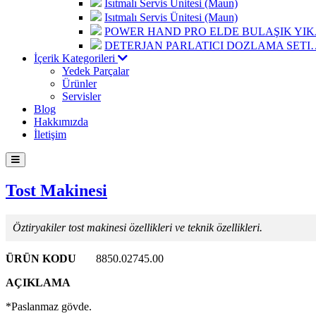
Isıtmalı Servis Ünitesi (Maun)
Isıtmalı Servis Ünitesi (Maun)
POWER HAND PRO ELDE BULAŞIK Y
DETERJAN PARLATICI DOZLAMA SETI
İçerik Kategorileri
Yedek Parçalar
Ürünler
Servisler
Blog
Hakkımızda
İletişim
Tost Makinesi
Öztiryakiler tost makinesi özellikleri ve teknik özellikleri.
ÜRÜN KODU
8850.02745.00
AÇIKLAMA
*Paslanmaz gövde.