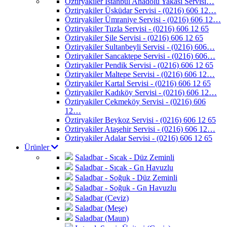
Öztiryakiler İstanbul Anadolu Yakası Servisi…
Öztiryakiler Üsküdar Servisi - (0216) 606 12…
Öztiryakiler Ümraniye Servisi - (0216) 606 12…
Öztiryakiler Tuzla Servisi - (0216) 606 12 65
Öztiryakiler Şile Servisi - (0216) 606 12 65
Öztiryakiler Sultanbeyli Servisi - (0216) 606…
Öztiryakiler Sancaktepe Servisi - (0216) 606…
Öztiryakiler Pendik Servisi - (0216) 606 12 65
Öztiryakiler Maltepe Servisi - (0216) 606 12…
Öztiryakiler Kartal Servisi - (0216) 606 12 65
Öztiryakiler Kadıköy Servisi - (0216) 606 12…
Öztiryakiler Çekmeköy Servisi - (0216) 606
12…
Öztiryakiler Beykoz Servisi - (0216) 606 12 65
Öztiryakiler Ataşehir Servisi - (0216) 606 12…
Öztiryakiler Adalar Servisi - (0216) 606 12 65
Ürünler
Saladbar - Sıcak - Düz Zeminli
Saladbar - Sıcak - Gn Havuzlu
Saladbar - Soğuk - Düz Zeminli
Saladbar - Soğuk - Gn Havuzlu
Saladbar (Ceviz)
Saladbar (Meşe)
Saladbar (Maun)