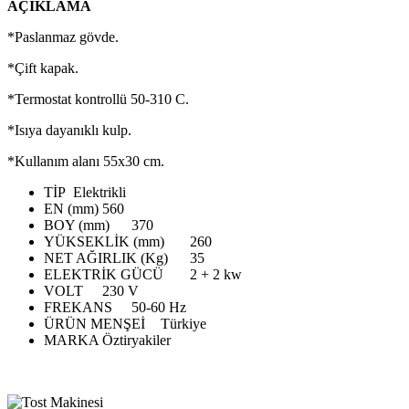
AÇIKLAMA
*Paslanmaz gövde.
*Çift kapak.
*Termostat kontrollü 50-310 C.
*Isıya dayanıklı kulp.
*Kullanım alanı 55x30 cm.
TİP
Elektrikli
EN (mm)
560
BOY (mm)
370
YÜKSEKLİK (mm)
260
NET AĞIRLIK (Kg)
35
ELEKTRİK GÜCÜ
2 + 2 kw
VOLT
230 V
FREKANS
50-60 Hz
ÜRÜN MENŞEİ
Türkiye
MARKA
Öztiryakiler