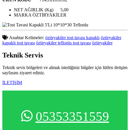
NET AĞIRLIK (Kg)
5,00
MARKA
ÖZTİRYAKİLER
Anahtar Kelimeler:
öztiryakiler tost tavası kapaklı
öztiryakiler
kapaklı tost tavası
öztiryakiler teflonlu tost tavası
öztiryakiler
Teknik
Servis
Teknik sevis bölgeleri ve almak istediğiniz bilgiler için lütfen iletişim
sayfasını ziyaret ediniz.
İLETİŞİM
05353351559