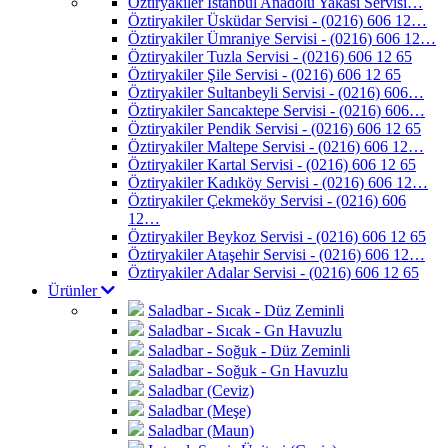
Öztiryakiler İstanbul Anadolu Yakası Servisi…
Öztiryakiler Üsküdar Servisi - (0216) 606 12…
Öztiryakiler Ümraniye Servisi - (0216) 606 12…
Öztiryakiler Tuzla Servisi - (0216) 606 12 65
Öztiryakiler Şile Servisi - (0216) 606 12 65
Öztiryakiler Sultanbeyli Servisi - (0216) 606…
Öztiryakiler Sancaktepe Servisi - (0216) 606…
Öztiryakiler Pendik Servisi - (0216) 606 12 65
Öztiryakiler Maltepe Servisi - (0216) 606 12…
Öztiryakiler Kartal Servisi - (0216) 606 12 65
Öztiryakiler Kadıköy Servisi - (0216) 606 12…
Öztiryakiler Çekmeköy Servisi - (0216) 606
12…
Öztiryakiler Beykoz Servisi - (0216) 606 12 65
Öztiryakiler Ataşehir Servisi - (0216) 606 12…
Öztiryakiler Adalar Servisi - (0216) 606 12 65
Ürünler
Saladbar - Sıcak - Düz Zeminli
Saladbar - Sıcak - Gn Havuzlu
Saladbar - Soğuk - Düz Zeminli
Saladbar - Soğuk - Gn Havuzlu
Saladbar (Ceviz)
Saladbar (Meşe)
Saladbar (Maun)