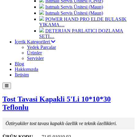
Isıtmalı Servis Ünitesi (Ceviz)
Isıtmalı Servis Ünitesi (Maun)
Isıtmalı Servis Ünitesi (Maun)
POWER HAND PRO ELDE BULAŞIK
YIKAMA…
DETERJAN PARLATICI DOZLAMA
SETI…
İçerik Kategorileri
Yedek Parçalar
Ürünler
Servisler
Blog
Hakkımızda
İletişim
Tost Tavasi Kapakli 5'Li 10*10*30
Teflonlu
Öztiryakiler tost tavası kapaklı özellik ve teknik özellikleri.
ÜRÜN KODU
7145.01010.02