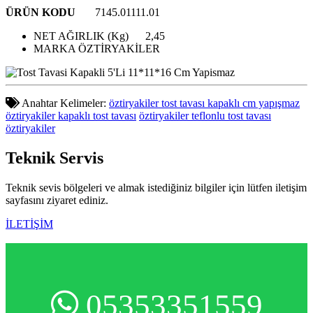
ÜRÜN KODU
7145.01111.01
NET AĞIRLIK (Kg)
2,45
MARKA
ÖZTİRYAKİLER
Anahtar Kelimeler:
öztiryakiler tost tavası kapaklı cm yapışmaz
öztiryakiler kapaklı tost tavası
öztiryakiler teflonlu tost tavası
öztiryakiler
Teknik
Servis
Teknik sevis bölgeleri ve almak istediğiniz bilgiler için lütfen iletişim
sayfasını ziyaret ediniz.
İLETİŞİM
05353351559