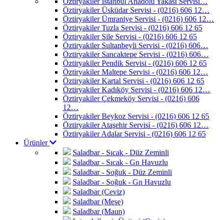
Öztiryakiler İstanbul Anadolu Yakası Servisi…
Öztiryakiler Üsküdar Servisi - (0216) 606 12…
Öztiryakiler Ümraniye Servisi - (0216) 606 12…
Öztiryakiler Tuzla Servisi - (0216) 606 12 65
Öztiryakiler Şile Servisi - (0216) 606 12 65
Öztiryakiler Sultanbeyli Servisi - (0216) 606…
Öztiryakiler Sancaktepe Servisi - (0216) 606…
Öztiryakiler Pendik Servisi - (0216) 606 12 65
Öztiryakiler Maltepe Servisi - (0216) 606 12…
Öztiryakiler Kartal Servisi - (0216) 606 12 65
Öztiryakiler Kadıköy Servisi - (0216) 606 12…
Öztiryakiler Çekmeköy Servisi - (0216) 606
12…
Öztiryakiler Beykoz Servisi - (0216) 606 12 65
Öztiryakiler Ataşehir Servisi - (0216) 606 12…
Öztiryakiler Adalar Servisi - (0216) 606 12 65
Ürünler
Saladbar - Sıcak - Düz Zeminli
Saladbar - Sıcak - Gn Havuzlu
Saladbar - Soğuk - Düz Zeminli
Saladbar - Soğuk - Gn Havuzlu
Saladbar (Ceviz)
Saladbar (Meşe)
Saladbar (Maun)