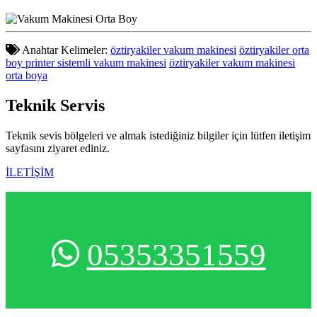
Anahtar Kelimeler:
öztiryakiler vakum makinesi
öztiryakiler orta
boy printer sistemli vakum makinesi
öztiryakiler vakum makinesi
orta boya
Teknik
Servis
Teknik sevis bölgeleri ve almak istediğiniz bilgiler için lütfen iletişim
sayfasını ziyaret ediniz.
İLETİŞİM
05353351559