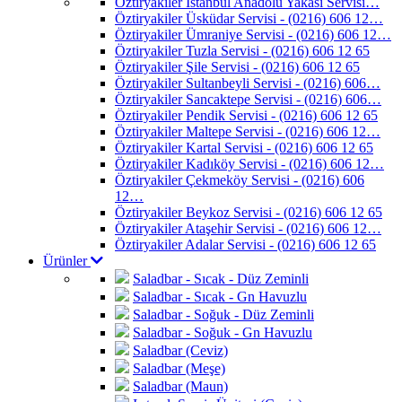
Öztiryakiler İstanbul Anadolu Yakası Servisi…
Öztiryakiler Üsküdar Servisi - (0216) 606 12…
Öztiryakiler Ümraniye Servisi - (0216) 606 12…
Öztiryakiler Tuzla Servisi - (0216) 606 12 65
Öztiryakiler Şile Servisi - (0216) 606 12 65
Öztiryakiler Sultanbeyli Servisi - (0216) 606…
Öztiryakiler Sancaktepe Servisi - (0216) 606…
Öztiryakiler Pendik Servisi - (0216) 606 12 65
Öztiryakiler Maltepe Servisi - (0216) 606 12…
Öztiryakiler Kartal Servisi - (0216) 606 12 65
Öztiryakiler Kadıköy Servisi - (0216) 606 12…
Öztiryakiler Çekmeköy Servisi - (0216) 606
12…
Öztiryakiler Beykoz Servisi - (0216) 606 12 65
Öztiryakiler Ataşehir Servisi - (0216) 606 12…
Öztiryakiler Adalar Servisi - (0216) 606 12 65
Ürünler
Saladbar - Sıcak - Düz Zeminli
Saladbar - Sıcak - Gn Havuzlu
Saladbar - Soğuk - Düz Zeminli
Saladbar - Soğuk - Gn Havuzlu
Saladbar (Ceviz)
Saladbar (Meşe)
Saladbar (Maun)