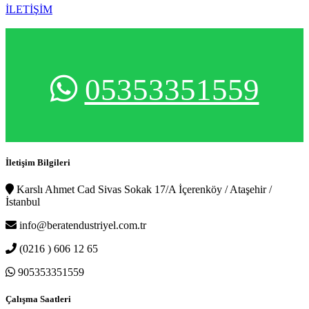
İLETİŞİM
05353351559
İletişim Bilgileri
Karslı Ahmet Cad Sivas Sokak 17/A İçerenköy / Ataşehir /
İstanbul
info@beratendustriyel.com.tr
(0216 ) 606 12 65
905353351559
Çalışma Saatleri