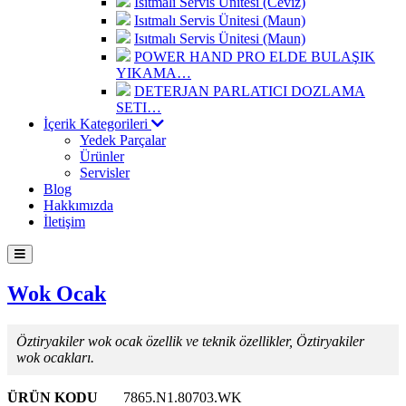
Isıtmalı Servis Ünitesi (Ceviz)
Isıtmalı Servis Ünitesi (Maun)
Isıtmalı Servis Ünitesi (Maun)
POWER HAND PRO ELDE BULAŞIK
YIKAMA…
DETERJAN PARLATICI DOZLAMA
SETI…
İçerik Kategorileri
Yedek Parçalar
Ürünler
Servisler
Blog
Hakkımızda
İletişim
Wok Ocak
Öztiryakiler wok ocak özellik ve teknik özellikler, Öztiryakiler
wok ocakları.
ÜRÜN KODU
7865.N1.80703.WK