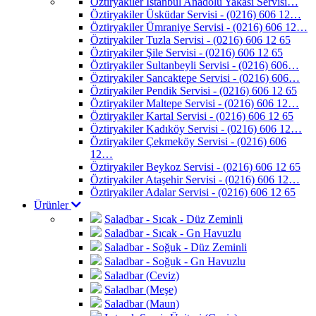
Öztiryakiler İstanbul Anadolu Yakası Servisi…
Öztiryakiler Üsküdar Servisi - (0216) 606 12…
Öztiryakiler Ümraniye Servisi - (0216) 606 12…
Öztiryakiler Tuzla Servisi - (0216) 606 12 65
Öztiryakiler Şile Servisi - (0216) 606 12 65
Öztiryakiler Sultanbeyli Servisi - (0216) 606…
Öztiryakiler Sancaktepe Servisi - (0216) 606…
Öztiryakiler Pendik Servisi - (0216) 606 12 65
Öztiryakiler Maltepe Servisi - (0216) 606 12…
Öztiryakiler Kartal Servisi - (0216) 606 12 65
Öztiryakiler Kadıköy Servisi - (0216) 606 12…
Öztiryakiler Çekmeköy Servisi - (0216) 606
12…
Öztiryakiler Beykoz Servisi - (0216) 606 12 65
Öztiryakiler Ataşehir Servisi - (0216) 606 12…
Öztiryakiler Adalar Servisi - (0216) 606 12 65
Ürünler
Saladbar - Sıcak - Düz Zeminli
Saladbar - Sıcak - Gn Havuzlu
Saladbar - Soğuk - Düz Zeminli
Saladbar - Soğuk - Gn Havuzlu
Saladbar (Ceviz)
Saladbar (Meşe)
Saladbar (Maun)