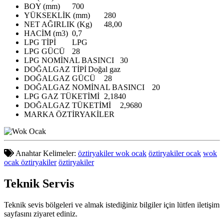
BOY (mm)
700
YÜKSEKLİK (mm)
280
NET AĞIRLIK (Kg)
48,00
HACİM (m3)
0,7
LPG TİPİ
LPG
LPG GÜCÜ
28
LPG NOMİNAL BASINCI
30
DOĞALGAZ TİPİ
Doğal gaz
DOĞALGAZ GÜCÜ
28
DOĞALGAZ NOMİNAL BASINCI
20
LPG GAZ TÜKETİMİ
2,1840
DOĞALGAZ TÜKETİMİ
2,9680
MARKA
ÖZTİRYAKİLER
Anahtar Kelimeler:
öztiryakiler wok ocak
öztiryakiler ocak
wok
ocak öztiryakiler
öztiryakiler
Teknik
Servis
Teknik sevis bölgeleri ve almak istediğiniz bilgiler için lütfen iletişim
sayfasını ziyaret ediniz.