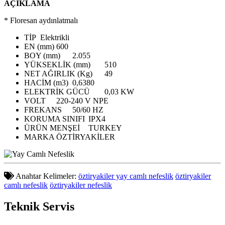
AÇIKLAMA
* Floresan aydınlatmalı
TİP
Elektrikli
EN (mm)
600
BOY (mm)
2.055
YÜKSEKLİK (mm)
510
NET AĞIRLIK (Kg)
49
HACİM (m3)
0,6380
ELEKTRİK GÜCÜ
0,03 KW
VOLT
220-240 V NPE
FREKANS
50/60 HZ
KORUMA SINIFI
IPX4
ÜRÜN MENŞEİ
TURKEY
MARKA
ÖZTİRYAKİLER
Anahtar Kelimeler:
öztiryakiler yay camlı nefeslik
öztiryakiler
camlı nefeslik
öztiryakiler nefeslik
Teknik
Servis