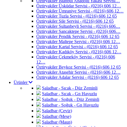
Öztiryakiler İstanbul Anadolu Yakası Servisi…
Öztiryakiler Üsküdar Servisi - (0216) 606 12…
Öztiryakiler Ümraniye Servisi - (0216) 606 12…
Öztiryakiler Tuzla Servisi - (0216) 606 12 65
Öztiryakiler Şile Servisi - (0216) 606 12 65
Öztiryakiler Sultanbeyli Servisi - (0216) 606…
Öztiryakiler Sancaktepe Servisi - (0216) 606…
Öztiryakiler Pendik Servisi - (0216) 606 12 65
Öztiryakiler Maltepe Servisi - (0216) 606 12…
Öztiryakiler Kartal Servisi - (0216) 606 12 65
Öztiryakiler Kadıköy Servisi - (0216) 606 12…
Öztiryakiler Çekmeköy Servisi - (0216) 606
12…
Öztiryakiler Beykoz Servisi - (0216) 606 12 65
Öztiryakiler Ataşehir Servisi - (0216) 606 12…
Öztiryakiler Adalar Servisi - (0216) 606 12 65
Ürünler
Saladbar - Sıcak - Düz Zeminli
Saladbar - Sıcak - Gn Havuzlu
Saladbar - Soğuk - Düz Zeminli
Saladbar - Soğuk - Gn Havuzlu
Saladbar (Ceviz)
Saladbar (Meşe)
Saladbar (Maun)