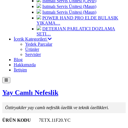
Isıtmalı Servis Ünitesi (Ceviz)
Isıtmalı Servis Ünitesi (Maun)
Isıtmalı Servis Ünitesi (Maun)
POWER HAND PRO ELDE BULAŞIK
YIKAMA…
DETERJAN PARLATICI DOZLAMA
SETI…
İçerik Kategorileri
Yedek Parçalar
Ürünler
Servisler
Blog
Hakkımızda
İletişim
Yay Camlı Nefeslik
Öztiryakiler yay camlı nefeslik özellik ve teknik özellikleri.
ÜRÜN KODU
7ETX.11F20.YC