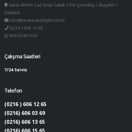
Karslı Ahmet Cad Sivas Sokak 17/A İçerenköy / Ataşehir /
İstanbul
info@beratendustriyel.com.tr
(0216 ) 606 12 65
905353351559
Çalışma Saatleri
7/24 Servis
Telefon
(0216 ) 606 12 65
(0216) 606 03 69
(0216) 606 13 65
(0216) 606 15 65