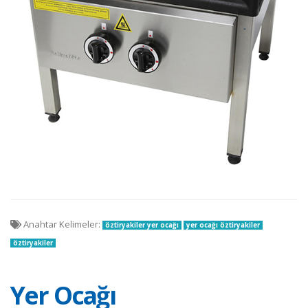
Anahtar Kelimeler:
öztiryakiler yer ocağı
yer ocağı öztiryakiler
öztiryakiler
Yer Ocağı