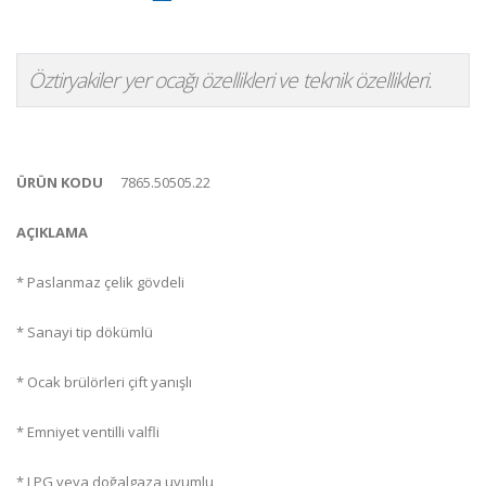
Öztiryakiler yer ocağı özellikleri ve teknik özellikleri.
ÜRÜN KODU
7865.50505.22
AÇIKLAMA
* Paslanmaz çelik gövdeli
* Sanayi tip dökümlü
* Ocak brülörleri çift yanışlı
* Emniyet ventilli valfli
* LPG veya doğalgaza uyumlu