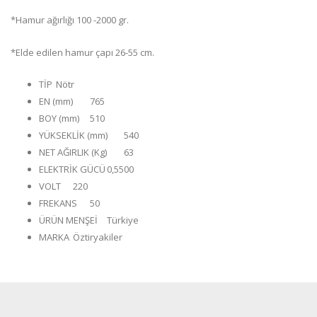
*Hamur ağırlığı 100 -2000 gr.
*Elde edilen hamur çapı 26-55 cm.
TİP
Nötr
EN (mm)
765
BOY (mm)
510
YÜKSEKLİK (mm)
540
NET AĞIRLIK (Kg)
63
ELEKTRİK GÜCÜ
0,5500
VOLT
220
FREKANS
50
ÜRÜN MENŞEİ
Türkiye
MARKA
Öztiryakiler