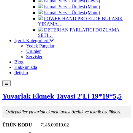
Isıtmalı Servis Ünitesi (Ceviz)
Isıtmalı Servis Ünitesi (Maun)
Isıtmalı Servis Ünitesi (Maun)
POWER HAND PRO ELDE BULAŞIK
YIKAMA…
DETERJAN PARLATICI DOZLAMA
SETI…
İçerik Kategorileri
Yedek Parçalar
Ürünler
Servisler
Blog
Hakkımızda
İletişim
Yuvarlak Ekmek Tavasi 2'Li 19*19*5,5
Öztiryakiler yuvarlak ekmek tavası özellik ve teknik özellikleri.
ÜRÜN KODU
7145.00019.02