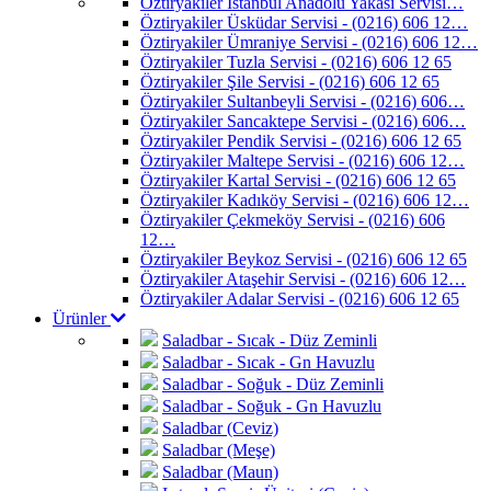
Öztiryakiler İstanbul Anadolu Yakası Servisi…
Öztiryakiler Üsküdar Servisi - (0216) 606 12…
Öztiryakiler Ümraniye Servisi - (0216) 606 12…
Öztiryakiler Tuzla Servisi - (0216) 606 12 65
Öztiryakiler Şile Servisi - (0216) 606 12 65
Öztiryakiler Sultanbeyli Servisi - (0216) 606…
Öztiryakiler Sancaktepe Servisi - (0216) 606…
Öztiryakiler Pendik Servisi - (0216) 606 12 65
Öztiryakiler Maltepe Servisi - (0216) 606 12…
Öztiryakiler Kartal Servisi - (0216) 606 12 65
Öztiryakiler Kadıköy Servisi - (0216) 606 12…
Öztiryakiler Çekmeköy Servisi - (0216) 606
12…
Öztiryakiler Beykoz Servisi - (0216) 606 12 65
Öztiryakiler Ataşehir Servisi - (0216) 606 12…
Öztiryakiler Adalar Servisi - (0216) 606 12 65
Ürünler
Saladbar - Sıcak - Düz Zeminli
Saladbar - Sıcak - Gn Havuzlu
Saladbar - Soğuk - Düz Zeminli
Saladbar - Soğuk - Gn Havuzlu
Saladbar (Ceviz)
Saladbar (Meşe)
Saladbar (Maun)