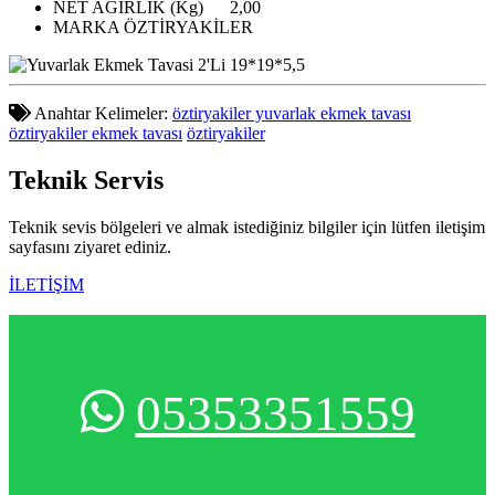
NET AĞIRLIK (Kg)
2,00
MARKA
ÖZTİRYAKİLER
Anahtar Kelimeler:
öztiryakiler yuvarlak ekmek tavası
öztiryakiler ekmek tavası
öztiryakiler
Teknik
Servis
Teknik sevis bölgeleri ve almak istediğiniz bilgiler için lütfen iletişim
sayfasını ziyaret ediniz.
İLETİŞİM
05353351559