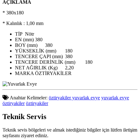
AÇIKLAMA
* 380x180
* Kalınlık : 1,00 mm
TİP
Nötr
EN (mm)
380
BOY (mm)
380
YÜKSEKLİK (mm)
180
TENCERE ÇAPI (mm)
380
TENCERE DERİNLİK (mm)
180
NET AĞIRLIK (Kg)
2,20
MARKA
ÖZTİRYAKİLER
Anahtar Kelimeler:
öztiryakiler yuvarlak evye
yuvarlak evye
öztiryakiler
öztiryakiler
Teknik
Servis
Teknik sevis bölgeleri ve almak istediğiniz bilgiler için lütfen iletişim
sayfasını ziyaret ediniz.