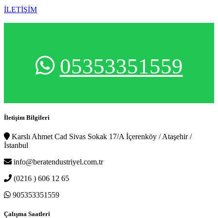
İLETİŞİM
05353351559
İletişim Bilgileri
Karslı Ahmet Cad Sivas Sokak 17/A İçerenköy / Ataşehir /
İstanbul
info@beratendustriyel.com.tr
(0216 ) 606 12 65
905353351559
Çalışma Saatleri