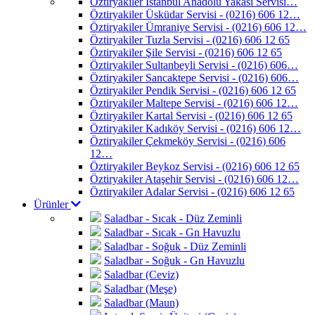
Öztiryakiler İstanbul Anadolu Yakası Servisi…
Öztiryakiler Üsküdar Servisi - (0216) 606 12…
Öztiryakiler Ümraniye Servisi - (0216) 606 12…
Öztiryakiler Tuzla Servisi - (0216) 606 12 65
Öztiryakiler Şile Servisi - (0216) 606 12 65
Öztiryakiler Sultanbeyli Servisi - (0216) 606…
Öztiryakiler Sancaktepe Servisi - (0216) 606…
Öztiryakiler Pendik Servisi - (0216) 606 12 65
Öztiryakiler Maltepe Servisi - (0216) 606 12…
Öztiryakiler Kartal Servisi - (0216) 606 12 65
Öztiryakiler Kadıköy Servisi - (0216) 606 12…
Öztiryakiler Çekmeköy Servisi - (0216) 606
12…
Öztiryakiler Beykoz Servisi - (0216) 606 12 65
Öztiryakiler Ataşehir Servisi - (0216) 606 12…
Öztiryakiler Adalar Servisi - (0216) 606 12 65
Ürünler
Saladbar - Sıcak - Düz Zeminli
Saladbar - Sıcak - Gn Havuzlu
Saladbar - Soğuk - Düz Zeminli
Saladbar - Soğuk - Gn Havuzlu
Saladbar (Ceviz)
Saladbar (Meşe)
Saladbar (Maun)