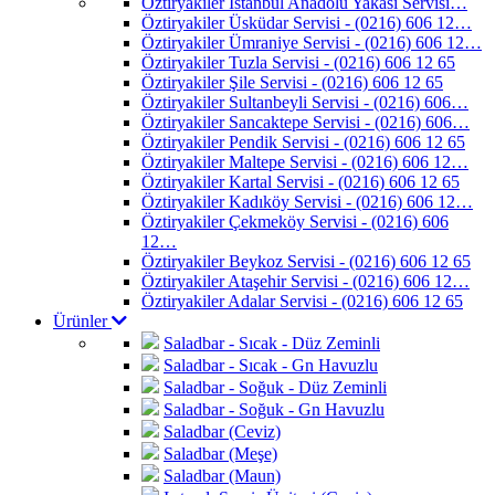
Öztiryakiler İstanbul Anadolu Yakası Servisi…
Öztiryakiler Üsküdar Servisi - (0216) 606 12…
Öztiryakiler Ümraniye Servisi - (0216) 606 12…
Öztiryakiler Tuzla Servisi - (0216) 606 12 65
Öztiryakiler Şile Servisi - (0216) 606 12 65
Öztiryakiler Sultanbeyli Servisi - (0216) 606…
Öztiryakiler Sancaktepe Servisi - (0216) 606…
Öztiryakiler Pendik Servisi - (0216) 606 12 65
Öztiryakiler Maltepe Servisi - (0216) 606 12…
Öztiryakiler Kartal Servisi - (0216) 606 12 65
Öztiryakiler Kadıköy Servisi - (0216) 606 12…
Öztiryakiler Çekmeköy Servisi - (0216) 606
12…
Öztiryakiler Beykoz Servisi - (0216) 606 12 65
Öztiryakiler Ataşehir Servisi - (0216) 606 12…
Öztiryakiler Adalar Servisi - (0216) 606 12 65
Ürünler
Saladbar - Sıcak - Düz Zeminli
Saladbar - Sıcak - Gn Havuzlu
Saladbar - Soğuk - Düz Zeminli
Saladbar - Soğuk - Gn Havuzlu
Saladbar (Ceviz)
Saladbar (Meşe)
Saladbar (Maun)