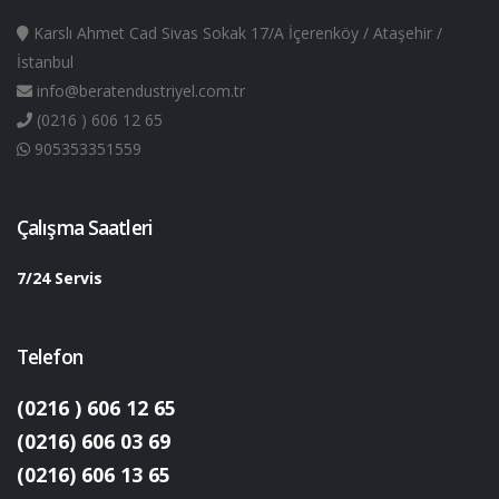
Karslı Ahmet Cad Sivas Sokak 17/A İçerenköy / Ataşehir /
İstanbul
info@beratendustriyel.com.tr
(0216 ) 606 12 65
905353351559
Çalışma Saatleri
7/24 Servis
Telefon
(0216 ) 606 12 65
(0216) 606 03 69
(0216) 606 13 65