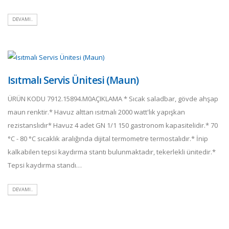
DEVAMI..
Isıtmalı Servis Ünitesi (Maun)
ÜRÜN KODU 7912.15894.M0AÇIKLAMA * Sıcak saladbar, gövde ahşap
maun renktir.* Havuz alttan ısıtmalı 2000 watt'lık yapışkan
rezistanslıdır* Havuz 4 adet GN 1/1 150 gastronom kapasitelidir.* 70
°C - 80 °C sıcaklık aralığında dijital termometre termostalıdır.* İnip
kalkabilen tepsi kaydırma stantı bulunmaktadır, tekerlekli ünitedir.*
Tepsi kaydırma standı…
DEVAMI..