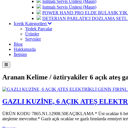
Isıtmalı Servis Ünitesi (Maun)
Isıtmalı Servis Ünitesi (Maun)
POWER HAND PRO ELDE BULAŞIK Y
DETERJAN PARLATICI DOZLAMA SETI
İçerik Kategorileri
Yedek Parçalar
Ürünler
Servisler
Blog
Hakkımızda
İletişim
Aranan Kelime /
öztiryakiler 6 açık ateş g
GAZLI KUZİNE, 6 AÇIK ATEŞ ELEKT
ÜRÜN KODU 7865.N1.12908.50EAÇIKLAMA * Üst ocaklar 6 brülörlüdür. Fı
ateşleme mevcuttur.* Gazlı açık ocaklar ve gazlı fırınlarda emniyet t