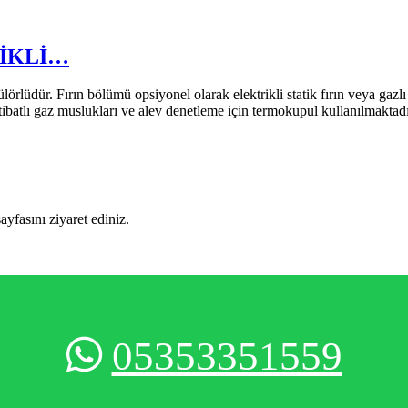
RİKLİ…
rın bölümü opsiyonel olarak elektrikli statik fırın veya gazlı statik
ertibatlı gaz muslukları ve alev denetleme için termokupul kullanılmakt
sayfasını ziyaret ediniz.
05353351559