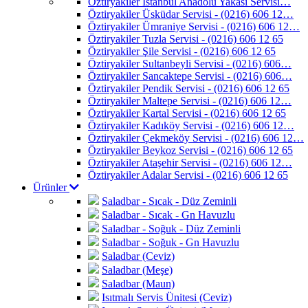
Öztiryakiler İstanbul Anadolu Yakası Servisi…
Öztiryakiler Üsküdar Servisi - (0216) 606 12…
Öztiryakiler Ümraniye Servisi - (0216) 606 12…
Öztiryakiler Tuzla Servisi - (0216) 606 12 65
Öztiryakiler Şile Servisi - (0216) 606 12 65
Öztiryakiler Sultanbeyli Servisi - (0216) 606…
Öztiryakiler Sancaktepe Servisi - (0216) 606…
Öztiryakiler Pendik Servisi - (0216) 606 12 65
Öztiryakiler Maltepe Servisi - (0216) 606 12…
Öztiryakiler Kartal Servisi - (0216) 606 12 65
Öztiryakiler Kadıköy Servisi - (0216) 606 12…
Öztiryakiler Çekmeköy Servisi - (0216) 606 12…
Öztiryakiler Beykoz Servisi - (0216) 606 12 65
Öztiryakiler Ataşehir Servisi - (0216) 606 12…
Öztiryakiler Adalar Servisi - (0216) 606 12 65
Ürünler
Saladbar - Sıcak - Düz Zeminli
Saladbar - Sıcak - Gn Havuzlu
Saladbar - Soğuk - Düz Zeminli
Saladbar - Soğuk - Gn Havuzlu
Saladbar (Ceviz)
Saladbar (Meşe)
Saladbar (Maun)
Isıtmalı Servis Ünitesi (Ceviz)