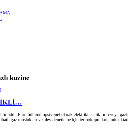
IKAMA…
…
azlı kuzine
RİKLİ…
rın bölümü opsiyonel olarak elektrikli statik fırın veya gazlı statik
ertibatlı gaz muslukları ve alev denetleme için termokupul kullanılmakt